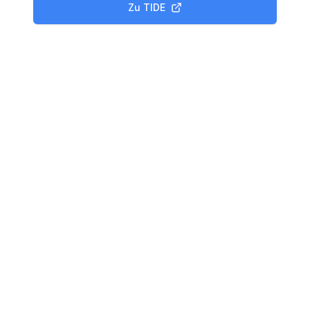
Zu
TIDE
Produkte
Tagesgeld Vergleich
Festgeld Vergleich
Kreditvergleich
Kreditkarten Vergleich