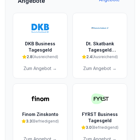
Angebote
DKB Business
Dt. Skatbank
Tagesgeld
Tagesgeld
Business
2.8
(
Ausreichend
)
2.4
(
Ausreichend
)
Zum Angebot →
Zum Angebot →
Finom Zinskonto
FYRST Business
Tagesgeld
3.3
(
Befriedigend
)
3.0
(
Befriedigend
)
Zum Angebot →
Zum Angebot →