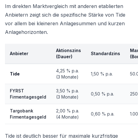
Im direkten Marktvergleich mit anderen etablierten
Anbietern zeigt sich die spezifische Stärke von Tide
vor allem bei kleineren Anlagesummen und kurzen
Anlagehorizonten.
Aktionszins
Max
Anbieter
Standardzins
(Dauer)
(Bo
4,25 % p.a.
Tide
1,50 % p.a.
50.
(3 Monate)
FYRST
3,50 % p.a.
0,50 % p.a.
250
Firmentagesgeld
(3 Monate)
Targobank
2,00 % p.a.
0,60 % p.a.
1.0
Firmentagesgeld
(4 Monate)
Tide ist deutlich besser für maximale kurzfristige