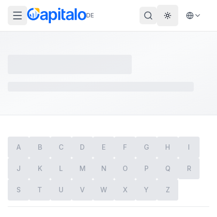
DE
Theme wechs
A
B
C
D
E
F
G
H
I
J
K
L
M
N
O
P
Q
R
S
T
U
V
W
X
Y
Z