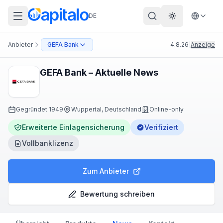
DE
Theme wechs
Anbieter
GEFA Bank
4.8.26
|
Anzeige
GEFA Bank – Aktuelle News
Gegründet
1949
Wuppertal, Deutschland
Online-only
Erweiterte Einlagensicherung
Verifiziert
Vollbanklizenz
Zum Anbieter
Bewertung schreiben