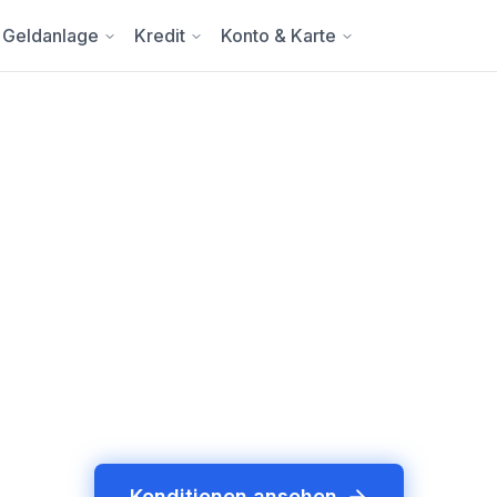
Geldanlage
Kredit
Konto & Karte
hr aus deinem Geld
ng, keine Anrufe, keine Rankings die der Höchst
gesgeld-Anbieter, 24 Kreditangebote – tagesakt
bewertet mit dem Capitalo Score.
Konditionen ansehen