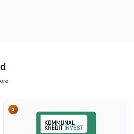
ld
core
3