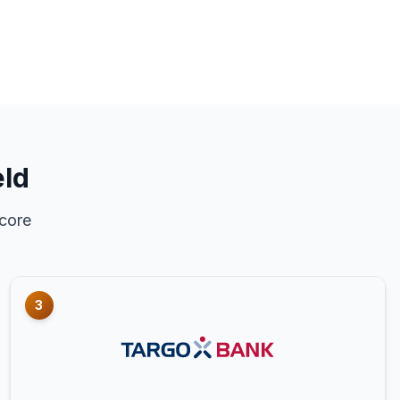
ld
core
3