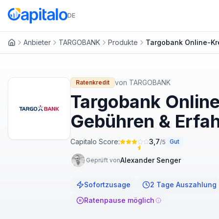
DE
Anbieter
TARGOBANK
Produkte
Targobank Online-Kr
Startseite
von
TARGOBANK
Ratenkredit
Targobank Online
Gebühren & Erfa
Capitalo Score:
3,7
Gut
/5
Alexander Senger
Geprüft von
Sofortzusage
2 Tage Auszahlung
Ratenpause möglich