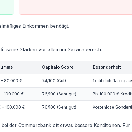
gelmäßiges Einkommen benötigt.
it
seine Stärken vor allem im Servicebereich.
tsumme
Capitalo Score
Besonderheit
 – 80.000 €
74/100 (Gut)
1x jährlich Ratenpau
 – 100.000 €
76/100 (Sehr gut)
Bis 100.000 € Kred
€ – 100.000 €
76/100 (Sehr gut)
Kostenlose Sondert
det bei der Commerzbank oft etwas bessere Konditionen. Fü