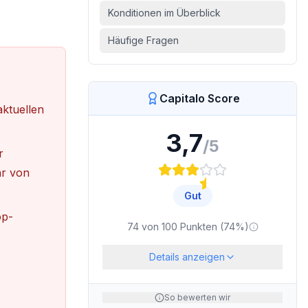
Konditionen im Überblick
Häufige Fragen
Capitalo Score
ktuellen
3,7
/5
r
hr von
Gut
op-
74
von
100
Punkten (
74
%)
Details anzeigen
So bewerten wir