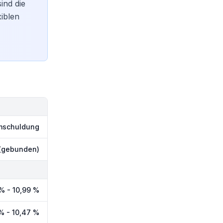
ind die
xiblen
Umschuldung
 (gebunden)
% - 10,99 %
% - 10,47 %