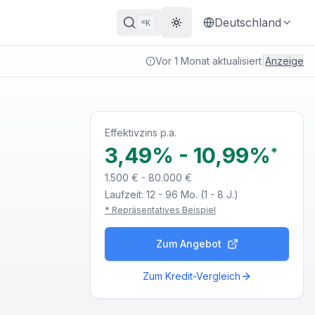
Deutschland
K
⌘
Theme wechseln
Vor 1 Monat aktualisiert
|
Anzeige
Effektivzins p.a.
3,49%
-
10,99%
*
1.500 € - 80.000 €
Laufzeit:
12 - 96 Mo. (1 - 8 J.)
* Repräsentatives Beispiel
Zum Angebot
Zum Kredit-Vergleich