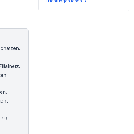
Erfahrungen lesen
schätzen.
lialnetz.
ten
en.
icht
lung