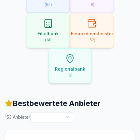
(
65
)
(
8
)
Filialbank
Finanzdienstleister
(
14
)
(
52
)
Regionalbank
(
3
)
Bestbewertete Anbieter
153
Anbieter