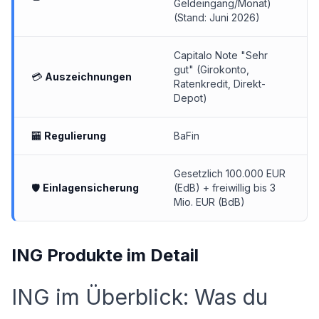
Geldeingang/Monat)
(Stand: Juni 2026)
Capitalo Note "Sehr
gut" (Girokonto,
💳
Auszeichnungen
Ratenkredit, Direkt-
Depot)
🏧
Regulierung
BaFin
Gesetzlich 100.000 EUR
🛡
Einlagensicherung
(EdB) + freiwillig bis 3
Mio. EUR (BdB)
ING Produkte im Detail
ING im Überblick: Was du