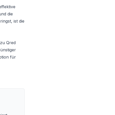
ffektive
und die
ngst, ist die
 zu Qred
günstiger
tion für