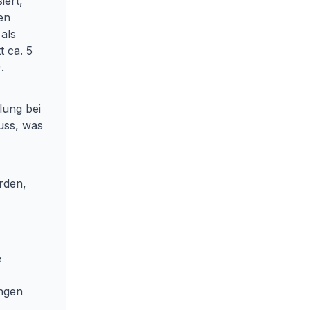
iert,
en
als
t ca. 5
.
lung bei
uss, was
rden,
e
ungen