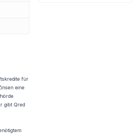
skredite für
Zinsen eine
ehörde
r gibt Qred
enötigtem