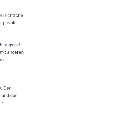
rsichtliche
 private
hlungsziel
 mit anderen
en
). Der
rund der
de