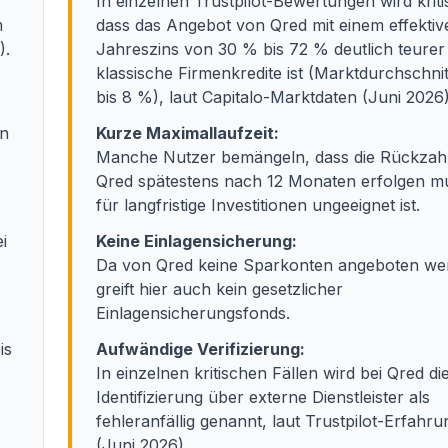
In einzelnen Trustpilot-Bewertungen wird kritis
m
dass das Angebot von Qred mit einem effektiv
).
Jahreszins von 30 % bis 72 % deutlich teurer 
klassische Firmenkredite ist (Marktdurchschnit
bis 8 %), laut Capitalo-Marktdaten (Juni 2026)
en
Kurze Maximallaufzeit:
Manche Nutzer bemängeln, dass die Rückzah
Qred spätestens nach 12 Monaten erfolgen m
für langfristige Investitionen ungeeignet ist.
i
Keine Einlagensicherung:
Da von Qred keine Sparkonten angeboten we
greift hier auch kein gesetzlicher
Einlagensicherungsfonds.
is
Aufwändige Verifizierung:
In einzelnen kritischen Fällen wird bei Qred di
Identifizierung über externe Dienstleister als
fehleranfällig genannt, laut Trustpilot-Erfahr
(Juni 2026).