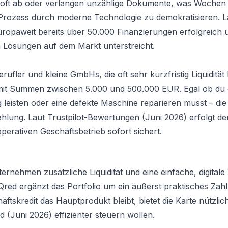
MU oft ab oder verlangen unzählige Dokumente, was Wochen
n Prozess durch moderne Technologie zu demokratisieren. L
paweit bereits über 50.000 Finanzierungen erfolgreich 
 Lösungen auf dem Markt unterstreicht.
ufler und kleine GmbHs, die oft sehr kurzfristig Liquidität
 mit Summen zwischen 5.000 und 500.000 EUR. Egal ob du 
leisten oder eine defekte Maschine reparieren musst – die
ahlung. Laut Trustpilot-Bewertungen (Juni 2026) erfolgt de
erativen Geschäftsbetrieb sofort sichert.
ternehmen zusätzliche Liquidität und eine einfache, digital
red ergänzt das Portfolio um ein äußerst praktisches Zahl
skredit das Hauptprodukt bleibt, bietet die Karte nützlic
(Juni 2026) effizienter steuern wollen.