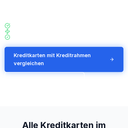
findest du die besten Karten und worauf es beim
Limit ankommt.
Echter Kreditrahmen, transparent erklärt
Realistische Rahmenhöhe statt leerer Versprechen
Bewertet nach dem Capitalo Score
Kreditkarten mit Kreditrahmen
vergleichen
Kreditkartenlimit erklärt
Alle Kreditkarten im