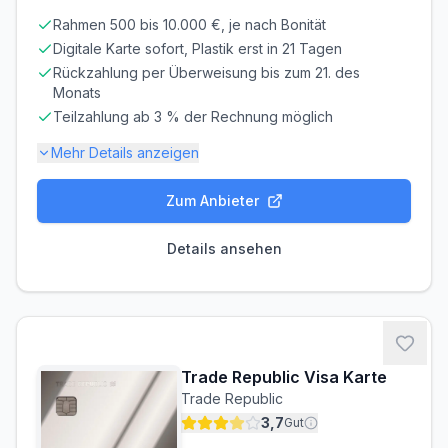
Rahmen 500 bis 10.000 €, je nach Bonität
Abrechnung & Zahlung
Digitale Karte sofort, Plastik erst in 21 Tagen
Rückzahlung per Überweisung bis zum 21. des
Teilzahlung voreingestellt
Monats
Standardmäßig wird nur ein Teil des Betrags
Teilzahlung ab 3 % der Rechnung möglich
abgebucht. Der Rest wird verzinst.
Zinsrisiko! Aktivieren Sie unbedingt die 100%-
Mehr Details anzeigen
Rückzahlung, um hohe Zinsen (bis 22% p.a.) zu
vermeiden.
Zum Anbieter
Gebühren-Details
Die 100 %-Vollzahlung muss aktiv in der App aktiviert
werden, um die Zinsen nach 45 Tagen zu umgehen.
PARTNERKARTE
ERSATZKARTE
Details ansehen
Kostenlos
Kostenlos
Zinsen & Kredit
SOLLZINS
EFF. JAHRESZINS
24,69% p.a.
24.69% p.a.
Trade Republic Visa Karte
ZINSFREIE ZEIT
MINDESTTILGUNG
Trade Republic
51 Tage
3%
3,7
Gut