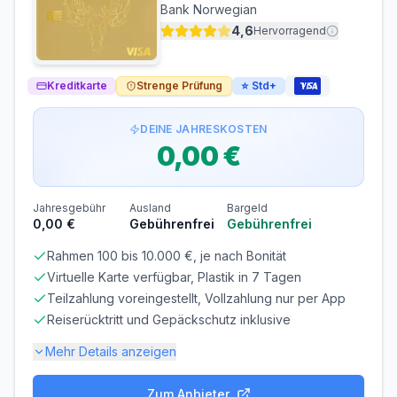
Bank Norwegian
51 Tage
3%
4,6
Hervorragend
Bargeldabhebungen: Zinsen ab Tag 1
Die zinsfreie Zeit gilt nur für Einkäufe. Bei
Kreditkarte
Bargeldabhebungen fallen sofort
Strenge Prüfung
22,60% p.a.
⭐
Std+
Zinsen an.
Voraussetzungen
DEINE JAHRESKOSTEN
0,00 €
MINDESTALTER
MINDESTEINKOMMEN
ab 18 Jahren
ab 0,00 €/Monat
SCHUFA-ABFRAGE
GIROKONTO
Jahresgebühr
Ausland
Bargeld
Erforderlich
Nicht erforderlich
0,00 €
Gebührenfrei
Gebührenfrei
Rahmen 100 bis 10.000 €, je nach Bonität
Abrechnung & Zahlung
Virtuelle Karte verfügbar, Plastik in 7 Tagen
Manuelle Überweisung
Teilzahlung voreingestellt, Vollzahlung nur per App
Sie müssen den Rechnungsbetrag selbst überweisen.
Reiserücktritt und Gepäckschutz inklusive
Beachten Sie die Zahlungsfrist!
Mehr Details anzeigen
Frist beachten! Bei verspäteter Zahlung fallen
Verzugszinsen an.
Zum Anbieter
Gebühren-Details