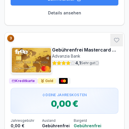
PARTNERKARTE
ERSATZKARTE
Details ansehen
Kostenlos
Kostenlos
Zinsen & Kredit
SOLLZINS
EFF. JAHRESZINS
3
21,99% p.a.
24.40% p.a.
Gebührenfrei Mastercard Gold
ZINSFREIE ZEIT
MINDESTTILGUNG
Advanzia Bank
44 Tage
5%
4,1
Sehr gut
Wechselkurs
KURSQUELLE
Kreditkarte
🥇
Gold
Visa/Mastercard-Referenzkurs (marktüblich)
DEINE JAHRESKOSTEN
Voraussetzungen
0,00 €
MINDESTALTER
MINDESTEINKOMMEN
ab 20 Jahren
ab 0,00 €/Monat
Jahresgebühr
Ausland
Bargeld
SCHUFA-ABFRAGE
GIROKONTO
0,00 €
Gebührenfrei
Gebührenfrei
Erforderlich
Nicht erforderlich