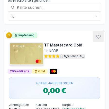
60
Kreditkarte
n
gefunden
1
Empfehlung
TF Mastercard Gold
TF BANK
4,2
Sehr gut
Kreditkarte
🥇
Gold
DEINE JAHRESKOSTEN
0,00 €
Jahresgebühr
Ausland
Bargeld