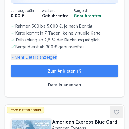
Jahresgebühr
Ausland
Bargeld
0,00 €
Gebührenfrei
Gebührenfrei
Rahmen 500 bis 5.000 €, je nach Bonität
Karte kommt in 7 Tagen, keine virtuelle Karte
Teilzahlung ab 2,8 % der Rechnung möglich
Bargeld erst ab 300 € gebührenfrei
Mehr Details anzeigen
Zum Anbieter
Gebühren-Details
PARTNERKARTE
ERSATZKARTE
Details ansehen
Kostenlos
8,90 €
Zinsen & Kredit
SOLLZINS
EFF. JAHRESZINS
25 € Startbonus
17,43% p.a.
20.90% p.a.
American Express Blue Card
ZINSFREIE ZEIT
MINDESTTILGUNG
American Express