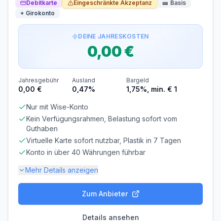
Debitkarte
Eingeschränkte Akzeptanz
🎫
Basis
Bargeldabhebungen fallen sofort
20,02% p.a.
Zinsen an.
+ Girokonto
Voraussetzungen
DEINE JAHRESKOSTEN
MINDESTALTER
MINDESTEINKOMMEN
0,00 €
ab 18 Jahren
ab 0,00 €/Monat
SCHUFA-ABFRAGE
GIROKONTO
Erforderlich
Nicht erforderlich
Jahresgebühr
Ausland
Bargeld
0,00 €
0,47%
1,75%, min. € 1
Abrechnung & Zahlung
Nur mit Wise-Konto
Kein Verfügungsrahmen, Belastung sofort vom
Manuelle Überweisung
Guthaben
Sie müssen den Rechnungsbetrag selbst überweisen.
Beachten Sie die Zahlungsfrist!
Virtuelle Karte sofort nutzbar, Plastik in 7 Tagen
Konto in über 40 Währungen führbar
Frist beachten! Bei verspäteter Zahlung fallen
Verzugszinsen an.
Mehr Details anzeigen
Lastschrift vom Girokonto. Flexible Rückzahlung – erste
3 Monate zinsfrei. Teilraten: 3 %, 5 %, 10 % - 100 % (ab
10 % in Zehnerschritten). Voreingestellt ist eine
Zum Anbieter
Gebühren-Details
monatliche Rückzahlung in Höhe von 3 %. Bei der Wahl
von 100 % begleichst du die Kartenumsätze am
PARTNERKARTE
ERSATZKARTE
Monatsende komplett und es fallen keine Zinsen an.
Details ansehen
Kostenlos
4,00 €