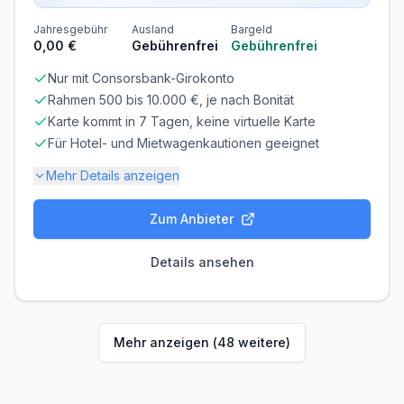
Der Rechnungsbetrag wird automatisch per SEPA-
Lastschrift von Ihrem Konto abgebucht.
Jahresgebühr
Ausland
Bargeld
0,00 €
Gebührenfrei
Gebührenfrei
Lastschriftverfahren: Bei der Beantragung der Karte
hinterlegst Du ein Referenzkonto (Girokonto). Amex
zieht den fälligen Rechnungsbetrag einmal monatlich
Nur mit Consorsbank-Girokonto
automatisch per Lastschrift von diesem Konto ein.
Rahmen 500 bis 10.000 €, je nach Bonität
Zeitpunkt: Die Abbuchung erfolgt in der Regel 5 bis 10
Tage nach dem Erstellen Ihrer monatlichen Abrechnung.
Karte kommt in 7 Tagen, keine virtuelle Karte
Für Hotel- und Mietwagenkautionen geeignet
Mehr Details anzeigen
Zum Anbieter
Gebühren-Details
PARTNERKARTE
ERSATZKARTE
Details ansehen
24,00 €
10,00 €
Zinsen & Kredit
ZINSFREIE ZEIT
Mehr anzeigen (
48
weitere)
30 Tage
Voraussetzungen