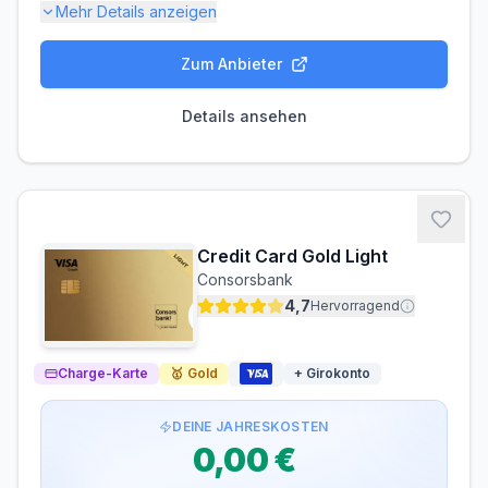
Mehr Details anzeigen
Zum Anbieter
Gebühren-Details
PARTNERKARTE
ERSATZKARTE
Details ansehen
Kostenlos
Kostenlos
Zinsen & Kredit
ZINSFREIE ZEIT
30 Tage
Credit Card Gold Light
Voraussetzungen
Consorsbank
MINDESTALTER
MINDESTEINKOMMEN
4,7
Hervorragend
ab 18 Jahren
ab 0,00 €/Monat
SCHUFA-ABFRAGE
GIROKONTO
Charge-Karte
🥇
Gold
+ Girokonto
Erforderlich
Nicht erforderlich
DEINE JAHRESKOSTEN
Abrechnung & Zahlung
0,00 €
Automatischer Einzug