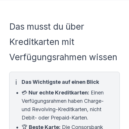
MINDESTALTER
MINDESTEINKOMMEN
ab 18 Jahren
ab 0,00 €/Monat
SCHUFA-ABFRAGE
GIROKONTO
Das musst du über
Erforderlich
Erforderlich
Kreditkarten mit
Verfügungsrahmen wissen
Das Wichtigste auf einen Blick
💳
Nur echte Kreditkarten:
Einen
Verfügungsrahmen haben Charge-
und Revolving-Kreditkarten, nicht
Debit- oder Prepaid-Karten.
🏆
Beste Karte:
Die Consorsbank