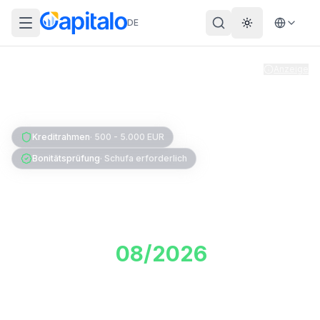
DE
Theme wechs
Anzeige
Home
Kreditkarte
Kreditkarte mit Verfügungsrahmen
Kreditrahmen
·
500 - 5.000 EUR
Bonitätsprüfung
·
Schufa erforderlich
Kreditkarte mit
Verfügungsrahmen:
Vergleich
08/2026
Eine Kreditkarte mit Verfügungsrahmen gibt dir
echten Spielraum, anders als eine Debitkarte. Hier