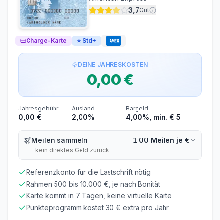
90 Tage
2.8%
3,7
Gut
Bargeldabhebungen: Zinsen ab Tag 1
Die zinsfreie Zeit gilt nur für Einkäufe. Bei
Charge-Karte
Bargeldabhebungen fallen sofort
⭐
Std+
17,43% p.a.
Zinsen an.
Voraussetzungen
DEINE JAHRESKOSTEN
0,00 €
MINDESTALTER
MINDESTEINKOMMEN
ab 18 Jahren
ab 0,00 €/Monat
SCHUFA-ABFRAGE
GIROKONTO
Jahresgebühr
Ausland
Bargeld
Erforderlich
Nicht erforderlich
0,00 €
2,00%
4,00%, min. € 5
Meilen sammeln
1.00 Meilen je €
kein direktes Geld zurück
Referenzkonto für die Lastschrift nötig
Rahmen 500 bis 10.000 €, je nach Bonität
Karte kommt in 7 Tagen, keine virtuelle Karte
Punkteprogramm kostet 30 € extra pro Jahr