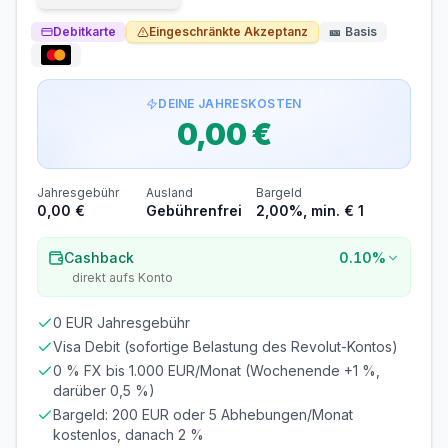
MINDESTALTER
MINDESTEINKOMMEN
Debitkarte
Eingeschränkte Akzeptanz
🎫
Basis
ab 18 Jahren
ab 0,00 €/Monat
SCHUFA-ABFRAGE
GIROKONTO
DEINE JAHRESKOSTEN
Erforderlich
Nicht erforderlich
0,00 €
Abrechnung & Zahlung
Teilzahlung voreingestellt
Jahresgebühr
Ausland
Bargeld
Standardmäßig wird nur ein Teil des Betrags
0,00 €
Gebührenfrei
2,00%, min. € 1
abgebucht. Der Rest wird verzinst.
Cashback
Zinsrisiko! Aktivieren Sie unbedingt die 100%-
0.10%
Rückzahlung, um hohe Zinsen (bis 22% p.a.) zu
direkt aufs Konto
vermeiden.
Bei den Kreditkarten der Hanseatic Bank kannst du
0 EUR Jahresgebühr
selbst entscheiden, ob du den fälligen Betrag auf
Visa Debit (sofortige Belastung des Revolut-Kontos)
einmal oder in Raten bezahlen möchtest. Sogar die
Höhe der Raten legst du selbst fest (es müssen nur
0 % FX bis 1.000 EUR/Monat (Wochenende +1 %,
mindestens 3 Prozent des fälligen Betrags sein bzw.
darüber 0,5 %)
mindestens 20 Euro pro Monat). Wie? Ganz einfach
Bargeld: 200 EUR oder 5 Abhebungen/Monat
über die App Hanseatic Bank Mobile. Wenn du deine
Kreditkartenabrechnung vollständig begleichst , zahlst
kostenlos, danach 2 %