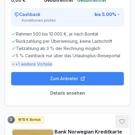
0,00 €
Gebührenfrei
Gebührenfrei
Cashback
bis 5.00%
Konditionen prüfen
Rahmen 500 bis 10.000 €, je nach Bonität
Rückzahlung per Überweisung, keine Lastschrift
Teilzahlung ab 3 % der Rechnung möglich
5 % Cashback nur über das Urlaubsplus-Reiseportal
+
1
weitere Vorteile
Zum Anbieter
Gebühren-Details
PARTNERKARTE
ERSATZKARTE
Details ansehen
Kostenlos
Kostenlos
Zinsen & Kredit
SOLLZINS
EFF. JAHRESZINS
2
15 € Bonus
22,60% p.a.
25.09% p.a.
Bank Norwegian Kreditkarte
ZINSFREIE ZEIT
MINDESTTILGUNG