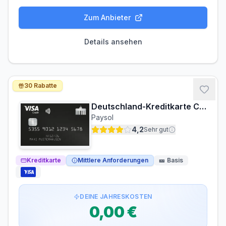
Zum Anbieter
Gebühren-Details
PARTNERKARTE
ERSATZKARTE
Details ansehen
Kostenlos
5,00 €
Voraussetzungen
MINDESTALTER
MINDESTEINKOMMEN
30 Rabatte
ab 18 Jahren
ab 0,00 €/Monat
Deutschland-Kreditkarte Classic
SCHUFA-ABFRAGE
GIROKONTO
Paysol
Nicht erforderlich
Erforderlich
4,2
Sehr gut
Kreditkarte
Mittlere Anforderungen
🎫
Basis
DEINE JAHRESKOSTEN
0,00 €