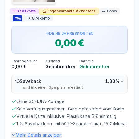
Bargeldabhebungen: Zinsen ab Tag 1
Die zinsfreie Zeit gilt nur für Einkäufe. Bei
Debitkarte
Eingeschränkte Akzeptanz
🎫
Basis
Bargeldabhebungen fallen sofort
24,69% p.a.
Zinsen an.
+ Girokonto
Voraussetzungen
DEINE JAHRESKOSTEN
MINDESTALTER
MINDESTEINKOMMEN
0,00 €
ab 18 Jahren
ab 0,00 €/Monat
SCHUFA-ABFRAGE
GIROKONTO
Erforderlich
Nicht erforderlich
Jahresgebühr
Ausland
Bargeld
0,00 €
Gebührenfrei
Gebührenfrei
Abrechnung & Zahlung
Saveback
1.00%
Manuelle Überweisung
wird in deinen Sparplan investiert
Sie müssen den Rechnungsbetrag selbst überweisen.
Beachten Sie die Zahlungsfrist!
Ohne SCHUFA-Abfrage
Frist beachten! Bei verspäteter Zahlung fallen
Kein Verfügungsrahmen, Geld geht sofort vom Konto
Verzugszinsen an.
Virtuelle Karte inklusive, Plastikkarte 5 € einmalig
Überweisung bis zum 21. des Monats erforderlich
1 % Saveback nur mit 50 €-Sparplan, max. 15 €/Monat
Mehr Details anzeigen