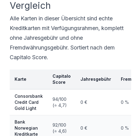
Vergleich
Alle Karten in dieser Übersicht sind echte
Kreditkarten mit Verfügungsrahmen, komplett
ohne Jahresgebühr und ohne
Fremdwährungsgebühr. Sortiert nach dem
Capitalo Score.
Capitalo
Karte
Jahresgebühr
Fremd
Score
Consorsbank
94/100
Credit Card
0 €
0 %
(⭐ 4,7)
Gold Light
Bank
92/100
Norwegian
0 €
0 %
(⭐ 4,6)
Kreditkarte