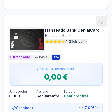
Voraussetzungen
MINDESTALTER
MINDESTEINKOMMEN
ab 18 Jahren
ab 0,00 €/Monat
Hanseatic Bank GenialCard
SCHUFA-ABFRAGE
GIROKONTO
Hanseatic Bank
Nicht erforderlich
Erforderlich
4,3
Sehr gut
Abrechnung & Zahlung
Kreditkarte
🎫
Basis
Automatischer Einzug
Der Rechnungsbetrag wird automatisch per SEPA-
Lastschrift von Ihrem Konto abgebucht.
DEINE JAHRESKOSTEN
Sofortige Belastung des Multi-Währungs-Kontos bei
0,00 €
jeder Transaktion
Jahresgebühr
Ausland
Bargeld
0,00 €
Gebührenfrei
Gebührenfrei
Cashback
bis 7.00%