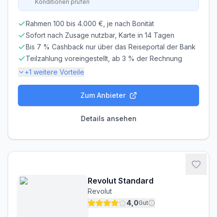
Konditionen prüfen
Rahmen 100 bis 4.000 €, je nach Bonität
Sofort nach Zusage nutzbar, Karte in 14 Tagen
Bis 7 % Cashback nur über das Reiseportal der Bank
Teilzahlung voreingestellt, ab 3 % der Rechnung
+
1
weitere Vorteile
Zum Anbieter
Gebühren-Details
PARTNERKARTE
ERSATZKARTE
Details ansehen
Kostenlos
10,00 €
Zinsen & Kredit
SOLLZINS
EFF. JAHRESZINS
18,30% p.a.
19.92% p.a.
Revolut Standard
ZINSFREIE ZEIT
MINDESTTILGUNG
Revolut
56 Tage
3%
4,0
Gut
Voraussetzungen