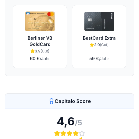
Berliner VB
BestCard Extra
GoldCard
3.9
(
Gut
)
3.9
(
Gut
)
60 €
/Jahr
59 €
/Jahr
Capitalo Score
4,6
/5