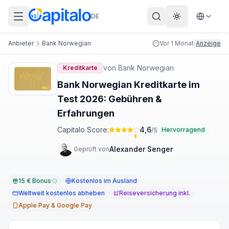
DE
Theme wechs
Anbieter
Bank Norwegian
Vor 1 Monat
|
Anzeige
von
Bank Norwegian
Kreditkarte
Bank Norwegian Kreditkarte im
Test 2026: Gebühren &
Erfahrungen
Capitalo Score:
4,6
Hervorragend
/5
Alexander Senger
Geprüft von
15 € Bonus
Kostenlos im Ausland
Weltweit kostenlos abheben
Reiseversicherung inkl.
Apple Pay & Google Pay