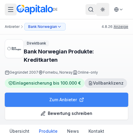
DE
Theme wechs
Anbieter
Bank Norwegian
4.8.26
|
Anzeige
Direktbank
Bank Norwegian Produkte:
Kreditkarten
Gegründet
2007
Fornebu, Norway
Online-only
Einlagensicherung bis 100.000 €
Vollbanklizenz
Zum Anbieter
Bewertung schreiben
Übersicht
Produkte
News
Kontakt