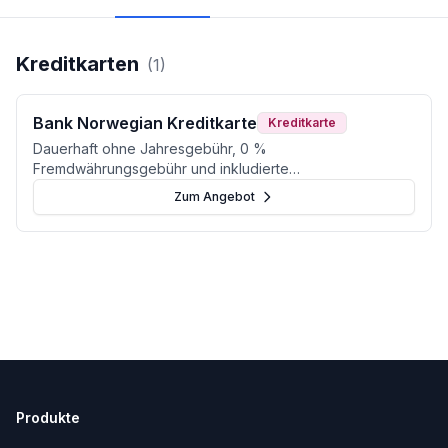
Kreditkarten
(
1
)
Bank Norwegian Kreditkarte
Kreditkarte
Dauerhaft ohne Jahresgebühr, 0 %
Fremdwährungsgebühr und inkludierte
Reiseversicherung: Die Bank Norwegian Visa überzeugt
Zum Angebot
als starke Reisekreditkarte.
Produkte