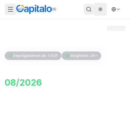
DE
Theme wechs
Anzeige
Home
Geldanlage
Depots
ETF-Sparplan
Depotgebühren ab
·
0 EUR
Verglichen
·
28+
ETF Sparplan Vergleich
08/2026
: Anbieter mit 0
EUR Gebühren finden
Vergleiche ETF-Sparplan-Konditionen von über
20 Anbietern – tagesaktuelle Gebühren, Sparplan-
Auswahl und Mindestrate auf einen Blick. Ohne