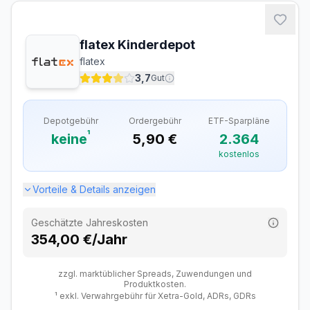
Ordergebühren
flatex Kinderdepot
Inland (Xetra, gettex)
0,95 €
flatex
Ausland
–
3,7
Gut
Sparplan-Gebühren
Depotgebühr
Ordergebühr
ETF-Sparpläne
ETF-Sparplan
Kostenlos
¹
keine
5,90 €
2.364
Verfügbare ETF-Sparpläne
1.860
kostenlos
Davon kostenlos
1.860
Vorteile & Details anzeigen
Zusätzliche Gebühren
Geschätzte Jahreskosten
Fremdwährungsgebühr
0,25 %
354,00 €/Jahr
Dividendengebühr (Ausland)
Kostenlos
zzgl. marktüblicher Spreads, Zuwendungen und
Produktkosten.
¹ exkl. Verwahrgebühr für Xetra-Gold, ADRs, GDRs