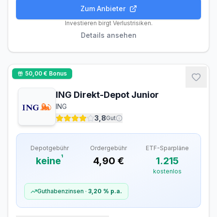
Zum Anbieter
Gebühren
Handel
Features
Anbieter
Investieren birgt Verlustrisiken.
Details ansehen
Depotgebühren
Depotführung
Kostenlos
50,00 €
Bonus
Ordergebühren
ING Direkt-Depot Junior
Inland (Xetra, gettex)
4,00 €
ING
Ausland
–
3,8
Gut
Sparplan-Gebühren
Depotgebühr
Ordergebühr
ETF-Sparpläne
ETF-Sparplan
Kostenlos
¹
keine
4,90 €
1.215
Verfügbare ETF-Sparpläne
1.670
kostenlos
Davon kostenlos
1.670
Guthabenzinsen ·
3,20 %
p.a.