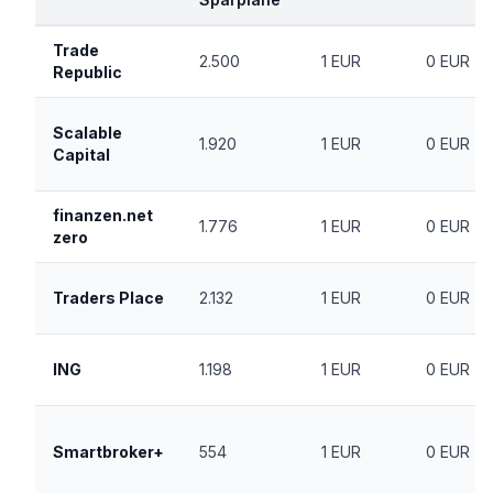
Trade
2.500
1 EUR
0 EUR
Republic
Scalable
1.920
1 EUR
0 EUR
Capital
finanzen.net
1.776
1 EUR
0 EUR
zero
Traders Place
2.132
1 EUR
0 EUR
ING
1.198
1 EUR
0 EUR
Smartbroker+
554
1 EUR
0 EUR