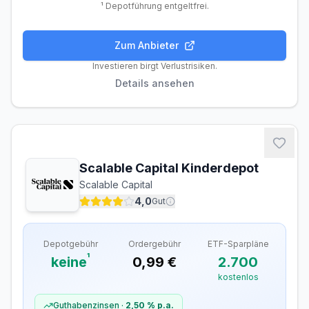
¹ Depotführung entgeltfrei.
Zum Anbieter
Gebühren
Handel
Features
Anbieter
Investieren birgt Verlustrisiken.
Details ansehen
Depotgebühren
Depotführung
Kostenlos
Ordergebühren
Scalable Capital Kinderdepot
Inland (Xetra, gettex)
0,95 €
Scalable Capital
Ausland
–
4,0
Gut
Sparplan-Gebühren
Depotgebühr
Ordergebühr
ETF-Sparpläne
ETF-Sparplan
Kostenlos
¹
keine
0,99 €
2.700
Verfügbare ETF-Sparpläne
7.000
kostenlos
Davon kostenlos
7.000
Guthabenzinsen ·
2,50 %
p.a.