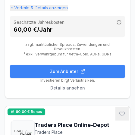
Vorteile & Details anzeigen
Fremdwährungsgebühr
0,40 %
Dividendengebühr (Ausland)
Kostenlos
Geschätzte Jahreskosten
60,00 €/Jahr
zzgl. marktüblicher Spreads, Zuwendungen und
Produktkosten.
¹ exkl. Verwahrgebühr für Xetra-Gold, ADRs, GDRs
Zum Anbieter
Gebühren
Handel
Features
Anbieter
Investieren birgt Verlustrisiken.
Details ansehen
Depotgebühren
Depotführung
Kostenlos
60,00 €
Bonus
Ordergebühren
Traders Place Online-Depot
Inland (Xetra, gettex)
1,00 €
Traders Place