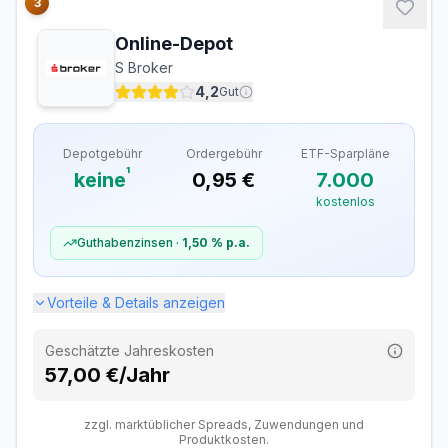
3
Ordergebühren
Online-Depot
Inland (Xetra, gettex)
0,99 €
S Broker
Ausland
–
4,2
Gut
Sparplan-Gebühren
Depotgebühr
Ordergebühr
ETF-Sparpläne
ETF-Sparplan
Kostenlos
¹
keine
0,95 €
7.000
Verfügbare ETF-Sparpläne
2.700
kostenlos
Davon kostenlos
2.700
Guthabenzinsen ·
1,50 %
p.a.
Vorteile & Details anzeigen
Geschätzte Jahreskosten
57,00 €/Jahr
zzgl. marktüblicher Spreads, Zuwendungen und
Produktkosten.