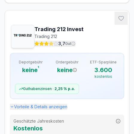
Depotführung
Kostenlos
Ordergebühren
Trading 212 Invest
Inland (Xetra, gettex)
0,95 €
Trading 212
Ausland
–
3,7
Gut
Sparplan-Gebühren
Depotgebühr
Ordergebühr
ETF-Sparpläne
ETF-Sparplan
Kostenlos
¹
keine
keine
3.600
Verfügbare ETF-Sparpläne
2.400
kostenlos
Davon kostenlos
2.400
Guthabenzinsen ·
2,25 %
p.a.
Zusätzliche Gebühren
Vorteile & Details anzeigen
Dividendengebühr (Ausland)
Kostenlos
Geschätzte Jahreskosten
Kostenlos