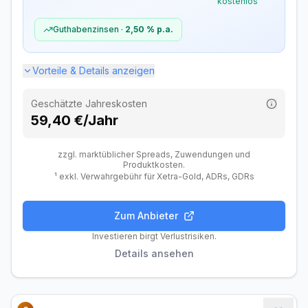
kostenlos
Davon kostenlos
2.500
Guthabenzinsen ·
2,50 %
p.a.
Zusätzliche Gebühren
Vorteile & Details anzeigen
Fremdwährungsgebühr
Kostenlos
Dividendengebühr (Ausland)
Kostenlos
Geschätzte Jahreskosten
59,40 €/Jahr
zzgl. marktüblicher Spreads, Zuwendungen und
Produktkosten.
¹ exkl. Verwahrgebühr für Xetra-Gold, ADRs, GDRs
Zum Anbieter
Gebühren
Handel
Features
Anbieter
Investieren birgt Verlustrisiken.
Details ansehen
Depotgebühren
Depotführung
Kostenlos