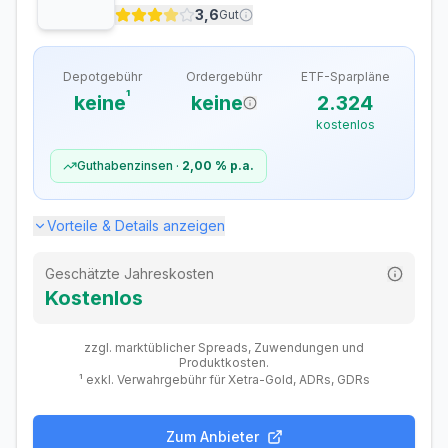
Ausland
–
3,6
Gut
Sparplan-Gebühren
Depotgebühr
Ordergebühr
ETF-Sparpläne
ETF-Sparplan
Kostenlos
¹
keine
keine
2.324
Verfügbare ETF-Sparpläne
2.700
kostenlos
Davon kostenlos
2.700
Guthabenzinsen ·
2,00 %
p.a.
Zusätzliche Gebühren
Vorteile & Details anzeigen
Fremdwährungsgebühr
Kostenlos
Dividendengebühr (Ausland)
Kostenlos
Geschätzte Jahreskosten
Kostenlos
zzgl. marktüblicher Spreads, Zuwendungen und
Produktkosten.
¹ exkl. Verwahrgebühr für Xetra-Gold, ADRs, GDRs
Zum Anbieter