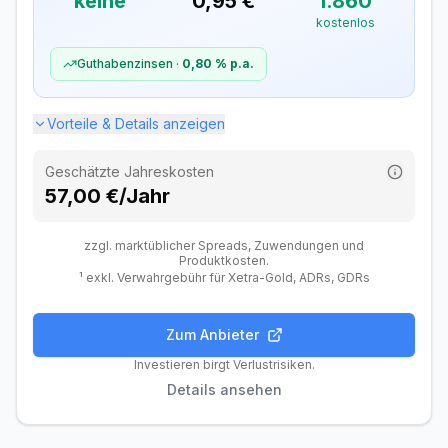
keine
0,95 €
1.860
Verfügbare ETF-Sparpläne
3.600
kostenlos
Davon kostenlos
3.600
Guthabenzinsen ·
0,80 %
p.a.
Zusätzliche Gebühren
Fremdwährungsgebühr
0,15 %
Vorteile & Details anzeigen
Dividendengebühr (Ausland)
Kostenlos
Geschätzte Jahreskosten
57,00 €/Jahr
zzgl. marktüblicher Spreads, Zuwendungen und
Produktkosten.
¹ exkl. Verwahrgebühr für Xetra-Gold, ADRs, GDRs
Zum Anbieter
Gebühren
Handel
Features
Anbieter
Investieren birgt Verlustrisiken.
Details ansehen
Depotgebühren
Depotführung
Kostenlos