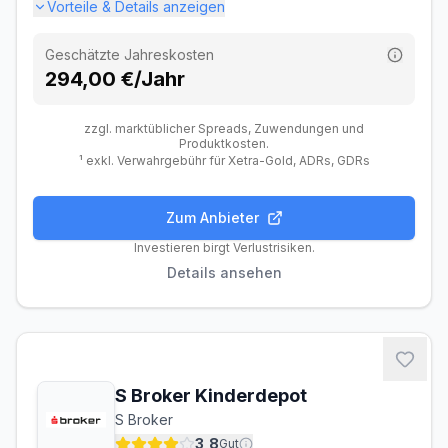
Vorteile & Details anzeigen
Geschätzte Jahreskosten
294,00 €/Jahr
zzgl. marktüblicher Spreads, Zuwendungen und
Produktkosten.
¹ exkl. Verwahrgebühr für Xetra-Gold, ADRs, GDRs
Zum Anbieter
Gebühren
Handel
Features
Anbieter
Investieren birgt Verlustrisiken.
Details ansehen
Depotgebühren
Depotführung
Kostenlos
Ordergebühren
S Broker Kinderdepot
Inland (Xetra, gettex)
4,90 €
S Broker
Ausland
–
3,8
Gut