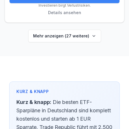
Gebühren
Handel
Features
Anbieter
Investieren birgt Verlustrisiken.
Details ansehen
Depotgebühren
Depotführung
Kostenlos
Mehr anzeigen (
27
weitere)
Ordergebühren
Inland (Xetra, gettex)
0,00 €
Ausland
–
Sparplan-Gebühren
ETF-Sparplan
Kostenlos
Verfügbare ETF-Sparpläne
2.500
Kurz & knapp:
Die besten ETF-
Davon kostenlos
2.324
Sparpläne in Deutschland sind komplett
Zusätzliche Gebühren
kostenlos und starten ab 1 EUR
Dividendengebühr (Ausland)
Kostenlos
Sparrate. Trade Republic führt mit 2.500