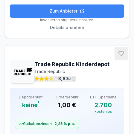
Zum Anbieter
Gebühren
Handel
Features
Anbieter
Investieren birgt Verlustrisiken.
Details ansehen
Depotgebühren
Depotführung
Kostenlos
Ordergebühren
Trade Republic Kinderdepot
Inland (Xetra, gettex)
5,90 €
Trade Republic
Ausland
–
3,6
Gut
Sparplan-Gebühren
Depotgebühr
Ordergebühr
ETF-Sparpläne
ETF-Sparplan
Kostenlos
¹
keine
1,00 €
2.700
Verfügbare ETF-Sparpläne
2.364
kostenlos
Davon kostenlos
2.364
Guthabenzinsen ·
2,25 %
p.a.
Zusätzliche Gebühren