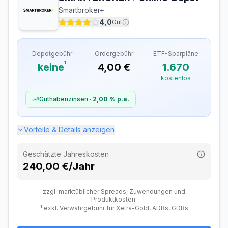
Smartbroker+
Ausland
–
4,0
Gut
Sparplan-Gebühren
Depotgebühr
Ordergebühr
ETF-Sparpläne
ETF-Sparplan
Kostenlos
¹
keine
4,00 €
1.670
Verfügbare ETF-Sparpläne
2.700
kostenlos
Davon kostenlos
2.700
Guthabenzinsen ·
2,00 %
p.a.
Vorteile & Details anzeigen
Geschätzte Jahreskosten
240,00 €/Jahr
zzgl. marktüblicher Spreads, Zuwendungen und
Produktkosten.
¹ exkl. Verwahrgebühr für Xetra-Gold, ADRs, GDRs