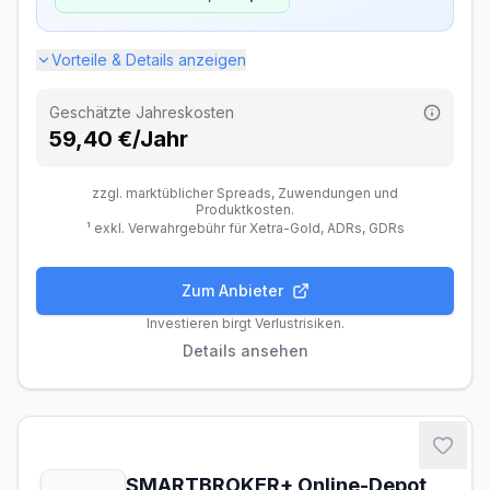
Zusätzliche Gebühren
Vorteile & Details anzeigen
Dividendengebühr (Ausland)
Kostenlos
Geschätzte Jahreskosten
59,40 €/Jahr
zzgl. marktüblicher Spreads, Zuwendungen und
Produktkosten.
¹ exkl. Verwahrgebühr für Xetra-Gold, ADRs, GDRs
Zum Anbieter
Gebühren
Handel
Features
Anbieter
Investieren birgt Verlustrisiken.
Details ansehen
Depotgebühren
Depotführung
Kostenlos
Ordergebühren
SMARTBROKER+ Online-Depot
Inland (Xetra, gettex)
0,99 €