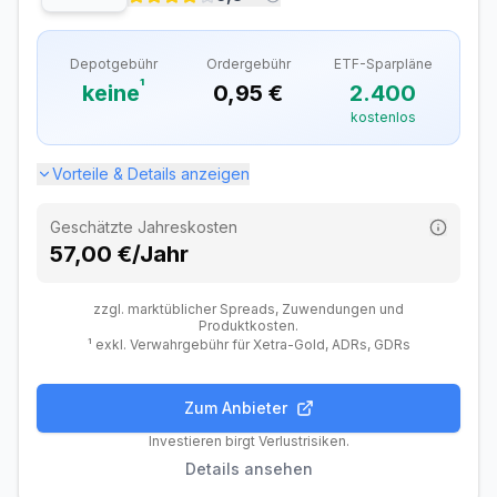
Sparplan-Gebühren
Depotgebühr
Ordergebühr
ETF-Sparpläne
ETF-Sparplan
Kostenlos
¹
keine
0,95 €
2.400
Verfügbare ETF-Sparpläne
1.215
kostenlos
Davon kostenlos
1.215
Vorteile & Details anzeigen
Zusätzliche Gebühren
Geschätzte Jahreskosten
Fremdwährungsgebühr
0,25 %
57,00 €/Jahr
Dividendengebühr (Ausland)
Kostenlos
zzgl. marktüblicher Spreads, Zuwendungen und
Produktkosten.
¹ exkl. Verwahrgebühr für Xetra-Gold, ADRs, GDRs
Zum Anbieter
Gebühren
Handel
Features
Anbieter
Investieren birgt Verlustrisiken.
Details ansehen
Depotgebühren