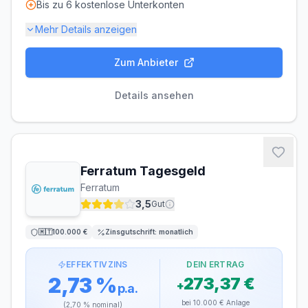
Bis zu 6 kostenlose Unterkonten
Mehr Details anzeigen
Zum Anbieter
Einlagensicherung bis
100.000 €
🇪🇸
Einlagensicherungsfonds
• Rating: A+
Details ansehen
LAUFZEIT
VERLÄNGERUNG
flexibel, täglich
möglich
kündbar
Ferratum Tagesgeld
MINDESTEINLAGE
MAXIMALEINLAGE
Ferratum
1 €
250.000 €
3,5
Gut
ZINSGUTSCHRIFT
🇲🇹
100.000 €
Zinsgutschrift:
monatlich
monatlich
EFFEKTIVZINS
DEIN ERTRAG
2,73 %
273,37 €
+
p.a.
bei
10.000 €
Anlage
(
2,70 %
nominal)