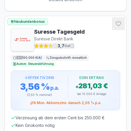
LAUFZEIT
VERLÄNGERUNG
flexibel, täglich
möglich
Neukundenbonus
kündbar
Suresse Tagesgeld
MINDESTEINLAGE
MAXIMALEINLAGE
Suresse Direkt Bank
1 €
200.000 €
3,7
Gut
ZINSGUTSCHRIFT
🇪🇸
100.000 €
(
A
)
Zinsgutschrift:
monatlich
quartalsweise
Autom. Steuerabführung
EFFEKTIVZINS
DEIN ERTRAG
3,56 %
281,03 €
+
p.a.
bei
10.000 €
Anlage
(
3,50 %
nominal)
6
Mon. Aktionszins
· danach
2,05 %
p.a.
Verzinsung ab dem ersten Cent bis 250.000 €
Kein Girokonto nötig