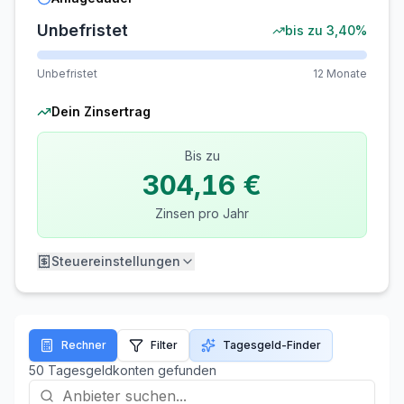
Unbefristet
bis zu
3,40%
Unbefristet
12 Monate
Dein Zinsertrag
Bis zu
304,16 €
Zinsen pro Jahr
Steuereinstellungen
Freistellungsauftrag
Verbleibend:
EUR
Rechner
Filter
Tagesgeld-Finder
50
Tagesgeldkont
en
gefunden
Ehepaar / Lebenspartner (2.000 EUR
Pauschbetrag)