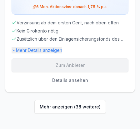
6
Mon. Aktionszins
· danach
1,75 %
p.a.
Verzinsung ab dem ersten Cent, nach oben offen
Kein Girokonto nötig
Zusätzlich über den Einlagensicherungsfonds des
BdB geschützt
Mehr Details anzeigen
Zum Anbieter
Einlagensicherung bis
100.000 €
🇩🇪
Einlagensicherungsfonds
• Rating: AAA
Details ansehen
LAUFZEIT
VERLÄNGERUNG
flexibel, täglich
möglich
kündbar
Mehr anzeigen (
38
weitere)
MINDESTEINLAGE
MAXIMALEINLAGE
1 €
Unbegrenzt