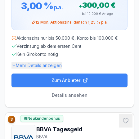
3,00 %
300,00 €
+
p.a.
bei
10.000 €
Anlage
12
Mon. Aktionszins
· danach
1,25 %
p.a.
Aktionszins nur bis 50.000 €, Konto bis 100.000 €
Verzinsung ab dem ersten Cent
Kein Girokonto nötig
Mehr Details anzeigen
Zum Anbieter
Einlagensicherung bis
100.000 €
🇩🇪
Einlagensicherungsfonds
• Rating: AAA
Details ansehen
LAUFZEIT
VERLÄNGERUNG
flexibel, täglich
möglich
Neukundenbonus
3
kündbar
BBVA Tagesgeld
MINDESTEINLAGE
MAXIMALEINLAGE
BBVA