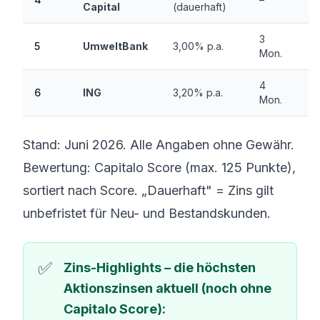
Capital
(dauerhaft)
3
5
UmweltBank
3,00% p.a.
0
Mon.
4
6
ING
3,20% p.a.
0
Mon.
Stand: Juni 2026. Alle Angaben ohne Gewähr.
Bewertung: Capitalo Score (max. 125 Punkte),
sortiert nach Score. „Dauerhaft" = Zins gilt
unbefristet für Neu- und Bestandskunden.
Zins-Highlights – die höchsten
Aktionszinsen aktuell (noch ohne
Capitalo Score):