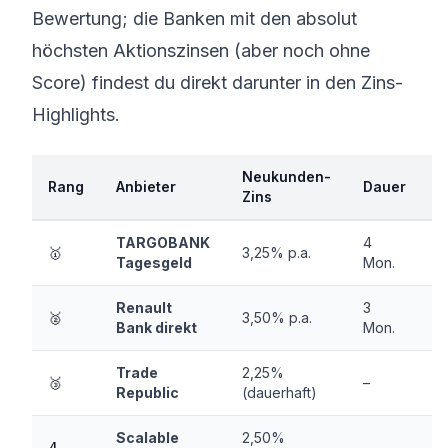
Bewertung; die Banken mit den absolut
höchsten Aktionszinsen (aber noch ohne
Score) findest du direkt darunter in den Zins-
Highlights.
Neukunden-
Rang
Anbieter
Dauer
D
Zins
TARGOBANK
4
🥇
3,25% p.a.
0
Tagesgeld
Mon.
Renault
3
🥈
3,50% p.a.
2
Bank direkt
Mon.
Trade
2,25%
🥉
–
2
Republic
(dauerhaft)
Scalable
2,50%
4
–
2