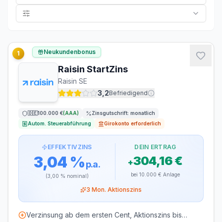
Kirchensteuer
Keine
8% (BY, BW)
9%
Brutto-Zinsertrag
304,16 €
Neukundenbonus
1
Sparerpauschbetrag
−
304,16 €
Raisin StartZins
Zu versteuern
0,00 €
Raisin SE
Abgeltungsteuer (25%)
−
0,00 €
3,2
Befriedigend
Solidaritätszuschlag (5,5%)
−
0,00 €
🇩🇪
100.000 €
(
AAA
)
Zinsgutschrift:
monatlich
Netto-Zinsertrag
304,16 €
Autom. Steuerabführung
Girokonto erforderlich
Effektiver Steuersatz:
0,0
%
EFFEKTIVZINS
DEIN ERTRAG
3,04 %
304,16 €
+
p.a.
bei
10.000 €
Anlage
(
3,00 %
nominal)
3
Mon. Aktionszins
Verzinsung ab dem ersten Cent, Aktionszins bis