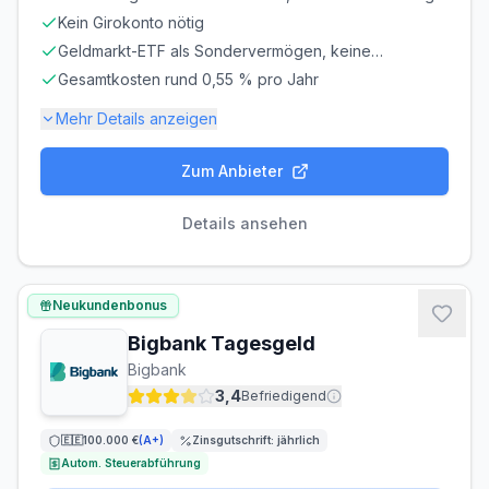
Kein Girokonto nötig
Geldmarkt-ETF als Sondervermögen, keine
Einlagensicherung
Gesamtkosten rund 0,55 % pro Jahr
Mehr Details anzeigen
Zum Anbieter
Einlagensicherung bis
100.000 €
🇩🇪
Einlagensicherungsfonds
Details ansehen
LAUFZEIT
VERLÄNGERUNG
flexibel, täglich
möglich
Neukundenbonus
kündbar
Bigbank Tagesgeld
MINDESTEINLAGE
MAXIMALEINLAGE
Bigbank
1 €
Unbegrenzt
3,4
Befriedigend
ZINSGUTSCHRIFT
🇪🇪
100.000 €
(
A+
)
Zinsgutschrift:
jährlich
täglich
Autom. Steuerabführung