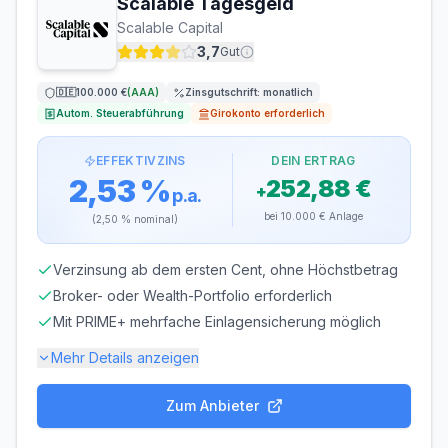
Scalable Tagesgeld
MINDESTEINLAGE
MAXIMALEINLAGE
Scalable Capital
1 €
250.000 €
3,7
Gut
ZINSGUTSCHRIFT
🇩🇪
100.000 €
(
AAA
)
Zinsgutschrift:
monatlich
jährlich
Autom. Steuerabführung
Girokonto erforderlich
EFFEKTIVZINS
DEIN ERTRAG
2,53 %
252,88 €
+
p.a.
bei
10.000 €
Anlage
(
2,50 %
nominal)
Verzinsung ab dem ersten Cent, ohne Höchstbetrag
Broker- oder Wealth-Portfolio erforderlich
Mit PRIME+ mehrfache Einlagensicherung möglich
Mehr Details anzeigen
Zum Anbieter
Einlagensicherung bis
100.000 €
🇩🇪
Einlagensicherungsfonds
• Rating: AAA