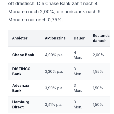
oft drastisch. Die Chase Bank zahlt nach 4
Monaten noch 2,00%, die norisbank nach 6
Monaten nur noch 0,75%.
Bestandsku
Anbieter
Aktionszins
Dauer
danach
4
Chase Bank
4,00% p.a.
2,00%
Mon.
DISTINGO
3
3,30% p.a.
1,95%
Bank
Mon.
Advanzia
3
3,90% p.a.
1,50%
Bank
Mon.
Hamburg
3
3,41% p.a.
1,50%
Direct
Mon.