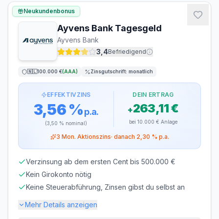
VERLÄNGERUNG
flexibel, täglich
möglich
Neukundenbonus
kündbar
Ayvens Bank Tagesgeld
MINDESTEINLAGE
MAXIMALEINLAGE
Ayvens Bank
0 €
1.000.000 €
3,4
Befriedigend
ZINSGUTSCHRIFT
🇳🇱
100.000 €
(
AAA
)
Zinsgutschrift:
monatlich
monatlich
EFFEKTIVZINS
DEIN ERTRAG
3,56 %
263,11 €
+
p.a.
bei
10.000 €
Anlage
(
3,50 %
nominal)
3
Mon. Aktionszins
· danach
2,30 %
p.a.
Verzinsung ab dem ersten Cent bis 500.000 €
Kein Girokonto nötig
Keine Steuerabführung, Zinsen gibst du selbst an
Mehr Details anzeigen