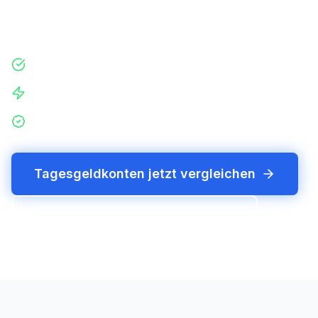
europäischen Banken. Kostenlos, transparent und
ohne Registrierung.
Tagesaktuell geprüft - Konditionen werden taglich
aktualisiert
100 % kostenlos - Kein Login, keine Registrierung
erforderlich
100.000 EUR Einlagensicherung - Alle Banken mit EdB-
Schutz gekennzeichnet
Tagesgeldkonten jetzt vergleichen
Jetzt Tagesgeld-Finder starten