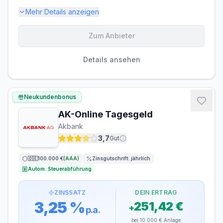
Mehr Details anzeigen
Zum Anbieter
Einlagensicherung bis
100.000 €
🇫🇷
Einlagensicherungsfonds
• Rating: AA
Details ansehen
LAUFZEIT
VERLÄNGERUNG
flexibel, täglich
möglich
Neukundenbonus
kündbar
AK-Online Tagesgeld
MINDESTEINLAGE
MAXIMALEINLAGE
Akbank
10 €
300.000 €
3,7
Gut
ZINSGUTSCHRIFT
🇩🇪
100.000 €
(
AAA
)
Zinsgutschrift:
jährlich
quartalsweise
Autom. Steuerabführung
ZINSSATZ
DEIN ERTRAG
3,25 %
251,42 €
+
p.a.
bei
10.000 €
Anlage