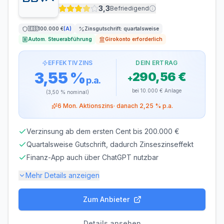
1 €
100.000 €
3,3
Befriedigend
ZINSGUTSCHRIFT
🇪🇸
100.000 €
(
A
)
Zinsgutschrift:
quartalsweise
jährlich
Autom. Steuerabführung
Girokonto erforderlich
Legitimation
EFFEKTIVZINS
DEIN ERTRAG
VideoIdent
3,55 %
290,56 €
+
p.a.
bei
10.000 €
Anlage
(
3,50 %
nominal)
6
Mon. Aktionszins
· danach
2,25 %
p.a.
Verzinsung ab dem ersten Cent bis 200.000 €
Quartalsweise Gutschrift, dadurch Zinseszinseffekt
Finanz-App auch über ChatGPT nutzbar
Mehr Details anzeigen
Zum Anbieter
Einlagensicherung bis
100.000 €
🇪🇸
Einlagensicherungsfonds
• Rating: A+
Details ansehen