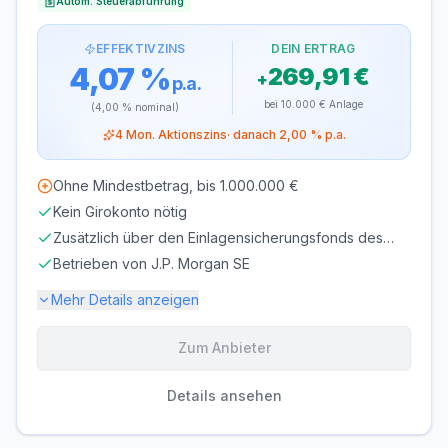
Autom. Steuerabführung
EFFEKTIVZINS
DEIN ERTRAG
4,07 %
269,91 €
+
p.a.
bei
10.000 €
Anlage
(
4,00 %
nominal)
4
Mon. Aktionszins
· danach
2,00 %
p.a.
Ohne Mindestbetrag, bis 1.000.000 €
Kein Girokonto nötig
Zusätzlich über den Einlagensicherungsfonds des
BdB geschützt
Betrieben von J.P. Morgan SE
Mehr Details anzeigen
Zum Anbieter
Einlagensicherung bis
100.000 €
🇩🇪
Einlagensicherungsfonds
• Rating: AAA
Details ansehen
LAUFZEIT