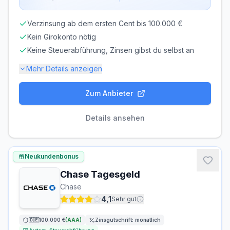
Verzinsung ab dem ersten Cent bis 100.000 €
Kein Girokonto nötig
Keine Steuerabführung, Zinsen gibst du selbst an
Mehr Details anzeigen
Zum Anbieter
Einlagensicherung bis
100.000 €
🏦
Einlagensicherungsfonds
• Rating: A
Details ansehen
LAUFZEIT
VERLÄNGERUNG
flexibel, täglich
möglich
Neukundenbonus
kündbar
Chase Tagesgeld
MINDESTEINLAGE
MAXIMALEINLAGE
Chase
1 €
100.000 €
4,1
Sehr gut
ZINSGUTSCHRIFT
🇩🇪
100.000 €
(
AAA
)
Zinsgutschrift:
monatlich
monatlich