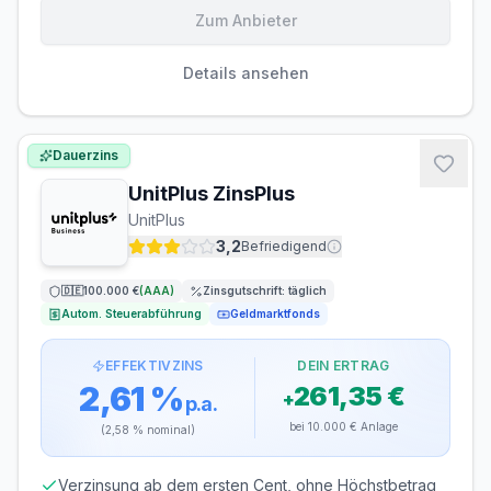
Zum Anbieter
Einlagensicherung bis
100.000 €
🇳🇱
Einlagensicherungsfonds
• Rating: AAA
Details ansehen
LAUFZEIT
VERLÄNGERUNG
flexibel, täglich
möglich
Dauerzins
kündbar
UnitPlus ZinsPlus
MINDESTEINLAGE
MAXIMALEINLAGE
UnitPlus
1 €
500.000 €
3,2
Befriedigend
ZINSGUTSCHRIFT
🇩🇪
100.000 €
(
AAA
)
Zinsgutschrift:
täglich
monatlich
Autom. Steuerabführung
Geldmarktfonds
Legitimation
EFFEKTIVZINS
DEIN ERTRAG
VideoIdent
2,61 %
261,35 €
+
p.a.
bei
10.000 €
Anlage
(
2,58 %
nominal)
Verzinsung ab dem ersten Cent, ohne Höchstbetrag