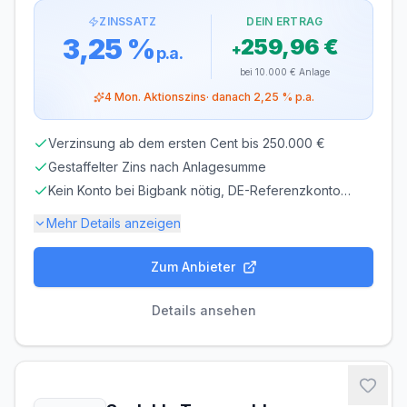
ZINSSATZ
DEIN ERTRAG
3,25 %
259,96 €
+
p.a.
bei
10.000 €
Anlage
4
Mon. Aktionszins
· danach
2,25 %
p.a.
Verzinsung ab dem ersten Cent bis 250.000 €
Gestaffelter Zins nach Anlagesumme
Kein Konto bei Bigbank nötig, DE-Referenzkonto
genügt
Mehr Details anzeigen
Zum Anbieter
Einlagensicherung bis
100.000 €
🇪🇪
Einlagensicherungsfonds
• Rating: AA
Details ansehen
LAUFZEIT
VERLÄNGERUNG
flexibel, täglich
möglich
kündbar