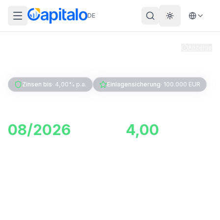
DE
Theme wechs
Anzeige
Home
Geldanlage
Tagesgeld
Zinsen bis
·
4,00% p.a.
Einlagensicherung
·
100.000 EUR
Tagesgeld Vergleich
08/2026
: Bis zu
4,00
%
Zinsen für Tagesgeld
sichern
Vergleiche täglich aktualisierte
Tagesgeldangebote von über 60+ deutschen und