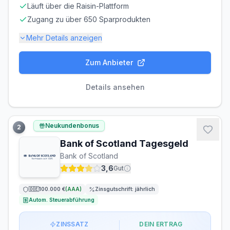
50.000 €
Läuft über die Raisin-Plattform
Zugang zu über 650 Sparprodukten
Mehr Details anzeigen
Zum Anbieter
Einlagensicherung bis
100.000 €
🇩🇪
Einlagensicherungsfonds
• Rating: AAA
Details ansehen
LAUFZEIT
VERLÄNGERUNG
flexibel, täglich
möglich
Neukundenbonus
2
kündbar
Bank of Scotland Tagesgeld
MINDESTEINLAGE
MAXIMALEINLAGE
Bank of Scotland
1 €
50.000 €
3,6
Gut
ZINSGUTSCHRIFT
🇩🇪
100.000 €
(
AAA
)
Zinsgutschrift:
jährlich
monatlich
Autom. Steuerabführung
ZINSSATZ
DEIN ERTRAG