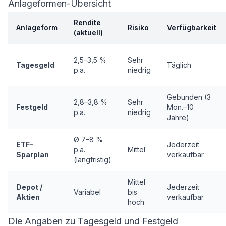
Anlageformen-Übersicht
Rendite
Anlageform
Risiko
Verfügbarkeit
(aktuell)
2,5–3,5 %
Sehr
Tagesgeld
Täglich
p.a.
niedrig
Gebunden (3
2,8–3,8 %
Sehr
Festgeld
Mon.–10
p.a.
niedrig
Jahre)
Ø 7–8 %
ETF-
Jederzeit
p.a.
Mittel
Sparplan
verkaufbar
(langfristig)
Mittel
Depot /
Jederzeit
Variabel
bis
Aktien
verkaufbar
hoch
Die Angaben zu Tagesgeld und Festgeld