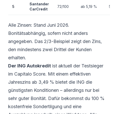
Santander
5
72/100
ab 5,19 %
5,
CarCredit
Alle Zinsen: Stand Juni 2026.
Bonitätsabhängig, sofern nicht anders
angegeben. Das 2/3-Beispiel zeigt den Zins,
den mindestens zwei Drittel der Kunden
erhalten.
Der ING Autokredit
ist aktuell der Testsieger
im Capitalo Score. Mit einem effektiven
Jahreszins ab 3,49 % bietet die ING die
günstigsten Konditionen – allerdings nur bei
sehr guter Bonität. Dafür bekommst du 100 %
kostenfreie Sondertilgung und eine