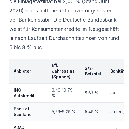
die Einlagefazilität bei 2,00 % (Stand Juni
2026) – das hält die Refinanzierungskosten
der Banken stabil. Die Deutsche Bundesbank
weist für Konsumentenkredite im Neugeschäft
je nach Laufzeit Durchschnittszinsen von rund
6 bis 8 % aus.
Eff.
2/3-
Anbieter
Jahreszins
Bonitäts
Beispiel
(Spanne)
ING
3,49-10,79
5,63 %
Ja
Autokredit
%
Bank of
5,29-6,29 %
5,49 %
Ja (enge
Scotland
ADAC