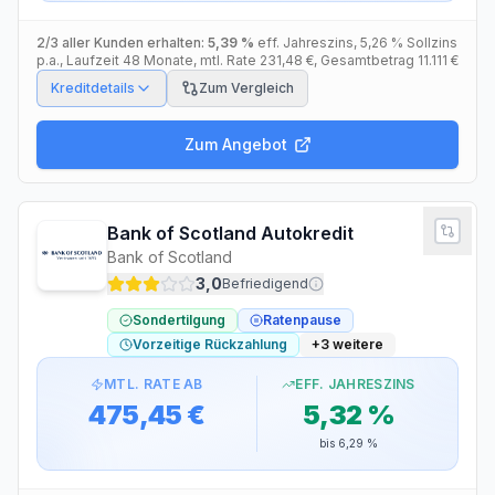
2/3 aller Kunden erhalten:
5,39 %
eff. Jahreszins
,
5,26 %
Sollzins
p.a.
, Laufzeit
48
Monate
, mtl. Rate
231,48 €
, Gesamtbetrag
11.111 €
Kreditdetails
Zum Vergleich
Zum Angebot
Bank of Scotland Autokredit
Bank of Scotland
3,0
Befriedigend
Sondertilgung
Ratenpause
Vorzeitige Rückzahlung
+
3
weitere
MTL. RATE AB
EFF. JAHRESZINS
475,45 €
5,32 %
bis
6,29 %