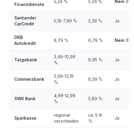
5,24 %
5,24 %
Nein
(Fes
Finanzdienste
Santander
5,19-7,99 %
5,39 %
Ja
CarCredit
DKB
6,79 %
6,79 %
Nein
(Fes
Autokredit
3,49-10,99
Targobank
6,95 %
Ja
%
2,99-13,19
Commerzbank
6,39 %
Ja
%
4,99-12,99
SWK Bank
5,89 %
Ja
%
regional
ca. 5-8
Sparkasse
Ja
verschieden
%