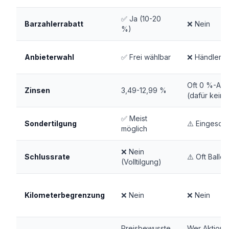
✅ Ja (10-20
Barzahlerrabatt
❌ Nein
%)
Anbieterwahl
✅ Frei wählbar
❌ Händlerg
Oft 0 %-Akt
Zinsen
3,49-12,99 %
(dafür kein 
✅ Meist
Sondertilgung
⚠️ Eingesch
möglich
❌ Nein
Schlussrate
⚠️ Oft Ballon
(Volltilgung)
Kilometerbegrenzung
❌ Nein
❌ Nein
Preisbewusste
Wer Aktions