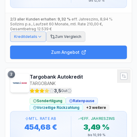
bis
12,13 %
2/3 aller Kunden erhalten:
9,32 %
eff. Jahreszins
,
8,94 %
Sollzins p.a.
, Laufzeit
60
Monate
, mtl. Rate
210,00 €
,
Gesamtbetrag
12.539 €
Kreditdetails
Zum Vergleich
Zum Angebot
2
Targobank Autokredit
TARGOBANK
3,5
Gut
Sondertilgung
Ratenpause
Vorzeitige Rückzahlung
+
3
weitere
MTL. RATE AB
EFF. JAHRESZINS
454,68 €
3,49 %
bis
10,99 %