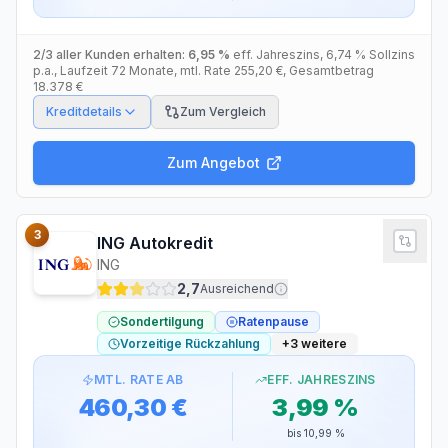
2/3 aller Kunden erhalten:
6,95 %
eff. Jahreszins
,
6,74 %
Sollzins
p.a.
, Laufzeit
72
Monate
, mtl. Rate
255,20 €
, Gesamtbetrag
18.378 €
Kreditdetails
Zum Vergleich
Zum Angebot
3
ING Autokredit
ING
2,7
Ausreichend
Sondertilgung
Ratenpause
Vorzeitige Rückzahlung
+
3
weitere
MTL. RATE AB
EFF. JAHRESZINS
460,30 €
3,99 %
bis
10,99 %