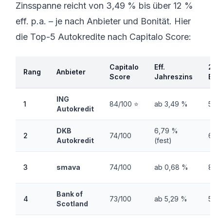
Zinsspanne reicht von 3,49 % bis über 12 %
eff. p.a. – je nach Anbieter und Bonität. Hier
die Top-5 Autokredite nach Capitalo Score:
Capitalo
Eff.
2/
Rang
Anbieter
Score
Jahreszins
Be
ING
1
84/100 ⭐
ab 3,49 %
5,
Autokredit
DKB
6,79 %
2
74/100
6,
Autokredit
(fest)
3
smava
74/100
ab 0,68 %
8,
Bank of
4
73/100
ab 5,29 %
5,
Scotland