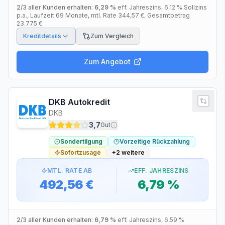
2/3 aller Kunden erhalten:
6,29 %
eff. Jahreszins
,
6,12 %
Sollzins
p.a.
, Laufzeit
69
Monate
, mtl. Rate
344,57 €
, Gesamtbetrag
23.775 €
Kreditdetails
Zum Vergleich
Zum Angebot
DKB Autokredit
DKB
3,7
Gut
Sondertilgung
Vorzeitige Rückzahlung
Sofortzusage
+
2
weitere
MTL. RATE AB
EFF. JAHRESZINS
492,56 €
6,79 %
2/3 aller Kunden erhalten:
6,79 %
eff. Jahreszins
,
6,59 %