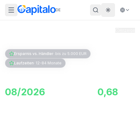
DE
Theme wechs
Anzeige
Home
Kredit
Autokredit
Ersparnis vs. Händler
·
bis zu 5.000 EUR
Laufzeiten
·
12-84 Monate
Autokredit Vergleich
08/2026
: Zinsen ab
0,68
%
im unabhängigen Vergleich
Was kostet ein Autokredit wirklich? Die
günstigsten Autokredite starten aktuell bei 0,68%
Effektivzins - das ist oft deutlich günstiger als die