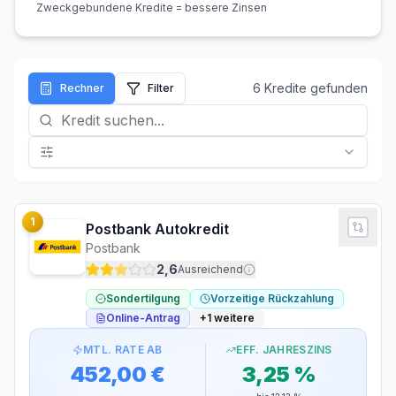
Zweckgebundene Kredite = bessere Zinsen
6
Kredit
e
gefunden
Rechner
Filter
1
Postbank Autokredit
Postbank
2,6
Ausreichend
Sondertilgung
Vorzeitige Rückzahlung
Online-Antrag
+
1
weitere
MTL. RATE AB
EFF. JAHRESZINS
452,00 €
3,25 %