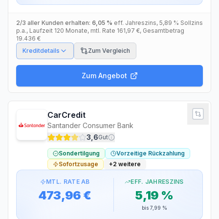
2/3 aller Kunden erhalten:
6,05 %
eff. Jahreszins
,
5,89 %
Sollzins
p.a.
, Laufzeit
120
Monate
, mtl. Rate
161,97 €
, Gesamtbetrag
19.436 €
Kreditdetails
Zum Vergleich
Zum Angebot
CarCredit
Santander Consumer Bank
3,6
Gut
Sondertilgung
Vorzeitige Rückzahlung
Sofortzusage
+
2
weitere
MTL. RATE AB
EFF. JAHRESZINS
473,96 €
5,19 %
bis
7,99 %