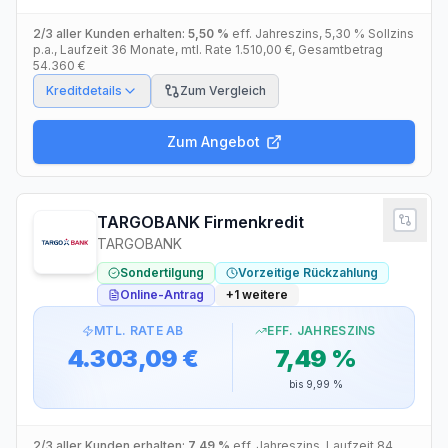
2/3 aller Kunden erhalten:
5,50 %
eff. Jahreszins
,
5,30 %
Sollzins
p.a.
, Laufzeit
36
Monate
, mtl. Rate
1.510,00 €
, Gesamtbetrag
54.360 €
Kreditdetails
Zum Vergleich
Zum Angebot
TARGOBANK Firmenkredit
TARGOBANK
Sondertilgung
Vorzeitige Rückzahlung
Online-Antrag
+
1
weitere
MTL. RATE AB
EFF. JAHRESZINS
4.303,09 €
7,49 %
bis
9,99 %
2/3 aller Kunden erhalten:
7,49 %
eff. Jahreszins
, Laufzeit
84