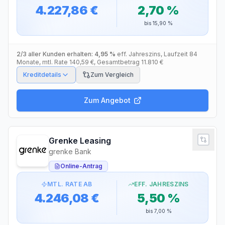
4.227,86 €
2,70 %
bis
15,90 %
2/3 aller Kunden erhalten:
4,95 %
eff. Jahreszins
, Laufzeit
84
Monate
, mtl. Rate
140,59 €
, Gesamtbetrag
11.810 €
Kreditdetails
Zum Vergleich
Zum Angebot
Grenke Leasing
grenke Bank
Online-Antrag
MTL. RATE AB
EFF. JAHRESZINS
4.246,08 €
5,50 %
bis
7,00 %