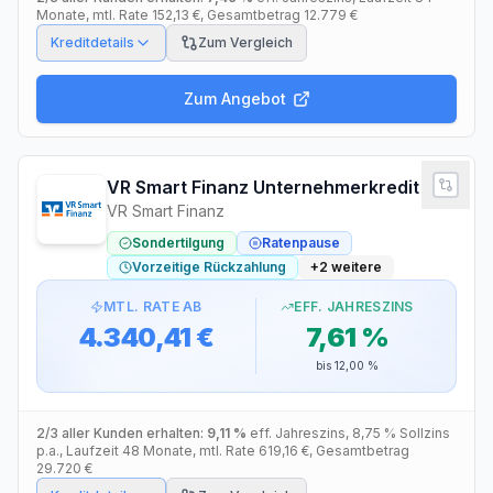
Monate
, mtl. Rate
152,13 €
, Gesamtbetrag
12.779 €
Kreditdetails
Zum Vergleich
Zum Angebot
VR Smart Finanz Unternehmerkredit
VR Smart Finanz
Sondertilgung
Ratenpause
Vorzeitige Rückzahlung
+
2
weitere
MTL. RATE AB
EFF. JAHRESZINS
4.340,41 €
7,61 %
bis
12,00 %
2/3 aller Kunden erhalten:
9,11 %
eff. Jahreszins
,
8,75 %
Sollzins
p.a.
, Laufzeit
48
Monate
, mtl. Rate
619,16 €
, Gesamtbetrag
29.720 €