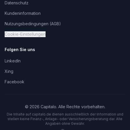
Datenschutz
Kundeninformation
Nutzungsbedingungen (AGB)
Cookie-Einstellungen
Folgen Sie uns
LinkedIn
Xing
Facebook
©
2026
Capitalo. Alle Rechte vorbehalten.
Die Inhalte auf capitalo.
de
dienen ausschließlich der Information und
stellen keine Finanz-, Anlage- oder Versicherungsberatung dar. Alle
Angaben ohne Gewähr.