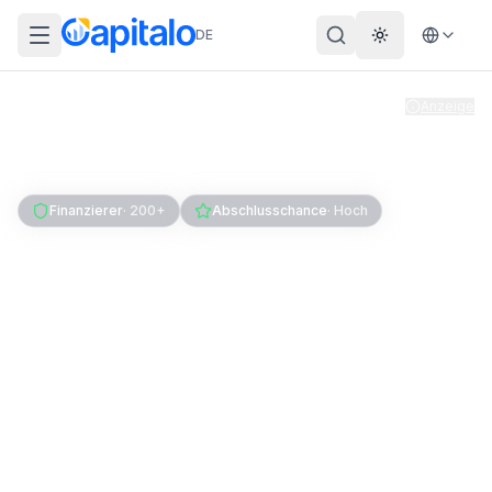
DE
Theme wechs
Anzeige
Home
Kredit
Firmenkredit
Gewerbekredit
Finanzierer
·
200+
Abschlusschance
·
Hoch
Gewerbekredit für
Handwerk, Gastro &
Einzelhandel: Anbieter im
Vergleich
Vergleiche Hausbank-Konditionen und digitale
Spezialanbieter — mit echten Zinsen,