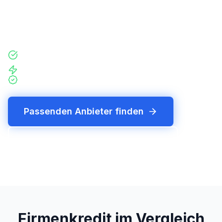
Bearbeitungszeiten und der ehrlichen Antwort,
welcher Weg zu deiner Branche passt.
Mit nur einer Kreditanfrage über 200 Finanzierer im
Vergleich
Hohe Abschlusschance durch persöniliche Beratung
Individuelle und unabhängige Beratung auf Augenhöhe
Passenden Anbieter finden
Gewerbekredit direkt anfragen
Firmenkredit im Vergleich