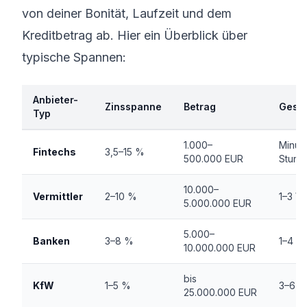
von deiner Bonität, Laufzeit und dem
Kreditbetrag ab. Hier ein Überblick über
typische Spannen:
Anbieter-
Zinsspanne
Betrag
Gesch
Typ
1.000–
Minute
Fintechs
3,5–15 %
500.000 EUR
Stund
10.000–
Vermittler
2–10 %
1–3 W
5.000.000 EUR
5.000–
Banken
3–8 %
1–4 W
10.000.000 EUR
bis
KfW
1–5 %
3–6 
25.000.000 EUR