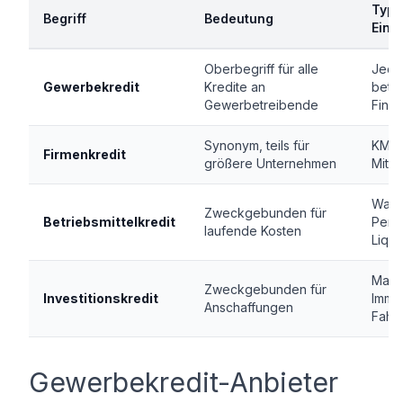
Typi
Begriff
Bedeutung
Eins
Oberbegriff für alle
Jede
Gewerbekredit
Kredite an
betri
Gewerbetreibende
Fina
Synonym, teils für
KMU 
Firmenkredit
größere Unternehmen
Mitte
Ware
Zweckgebunden für
Betriebsmittelkredit
Perso
laufende Kosten
Liquid
Masc
Zweckgebunden für
Investitionskredit
Immob
Anschaffungen
Fahr
Gewerbekredit-Anbieter