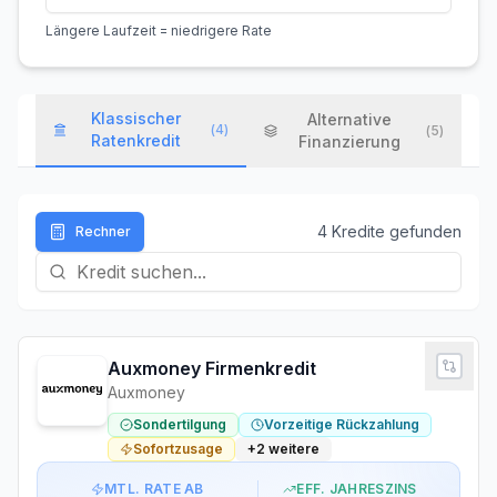
Längere Laufzeit = niedrigere Rate
Klassischer
Alternative
(
4
)
(
5
)
Ratenkredit
Finanzierung
4
Kredit
e
gefunden
Rechner
Auxmoney Firmenkredit
Auxmoney
Sondertilgung
Vorzeitige Rückzahlung
Sofortzusage
+
2
weitere
MTL. RATE AB
EFF. JAHRESZINS