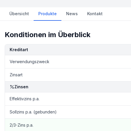
Übersicht
Produkte
News
Kontakt
Konditionen im Überblick
Kondition
Details
Kreditart
Verwendungszweck
Zinsart
Zinsen
Effektivzins p.a.
Sollzins p.a. (gebunden)
2/3-Zins p.a.