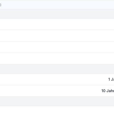
)
1 J
10 Jah