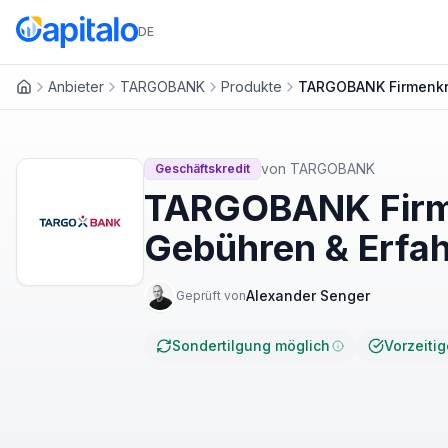
DE
Anbieter
TARGOBANK
Produkte
TARGOBANK Firmenkr
Startseite
von
TARGOBANK
Geschäftskredit
TARGOBANK Firme
Gebühren & Erfa
Alexander Senger
Geprüft von
Sondertilgung möglich
Vorzeiti