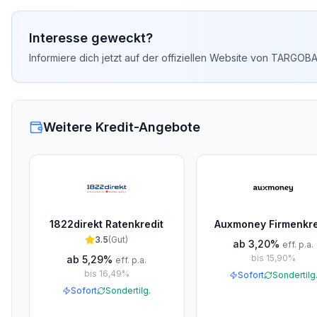
Interesse geweckt?
Informiere dich jetzt auf der offiziellen Website von
TARGOB
Weitere Kredit-Angebote
1822direkt Ratenkredit
Auxmoney Firmenkre
3.5
(
Gut
)
ab
3,20%
eff. p.a.
bis
15,90%
ab
5,29%
eff. p.a.
bis
16,49%
Sofort
Sondertilg
Sofort
Sondertilg.