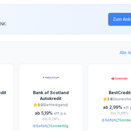
Zum Anbi
ANK
.
Alle 
dit
Bank of Scotland
BestCredit
Autokredit
2.8
(
Ausreich
3.0
(
Befriedigend
)
ab
2,99%
eff. 
ab
5,19%
bis
11,98%
eff. p.a.
.
bis
6,29%
Sofort
Sonder
Sofort
Sondertilg.