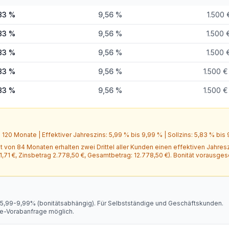
83 %
9,56 %
1.500 
83 %
9,56 %
1.500 
83 %
9,56 %
1.500 
83 %
9,56 %
1.500 €
83 %
9,56 %
1.500 €
s
120
Monate
| Effektiver Jahreszins:
5,99 %
bis
9,99 %
| Sollzins:
5,83 %
bis
it von
84
Monaten erhalten zwei Drittel aller Kunden einen effektiven Jahresz
1,71 €
, Zinsbetrag
2.778,50 €
, Gesamtbetrag:
12.778,50 €
)
.
Bonität vorausges
s 5,99-9,99% (bonitätsabhängig). Für Selbstständige und Geschäftskunden.
ine-Vorabanfrage möglich.