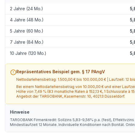
2 Jahre (24 Mo.)
5,
4 Jahre (48 Mo.)
5,
5 Jahre (60 Mo.)
5,
7 Jahre (84 Mo.)
5,
10 Jahre (120 Mo.)
5,
Repräsentatives Beispiel gem. § 17 PAngV
Nettodarlehensbetrag:
1.500,00 €
bis
100.000,00 €
| Laufzeit:
12
bi
Bei einem Nettodarlehensbetrag von
10.000,00 €
und einer Laufze
Höhe von
7,49 %
(
83
monatliche Raten à
152,13 €
, 1 Schlussrate à
15
Angebot der
TARGOBANK
, Kasernenstr. 10, 40213 Düsseldorf
.
Hinweise
TARGOBANK Firmenkredit: Sollzins 5,83-9,56% p.a. (fest), Effektivzin
Mindestlaufzeit 12 Monate. Individuelle Konditionen nach Bonität. Onl