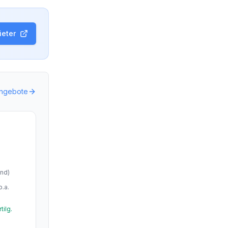
eter
Angebote
end
)
p.a.
tilg.