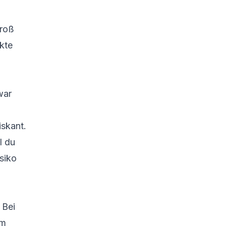
groß
ckte
war
iskant.
l du
siko
 Bei
em