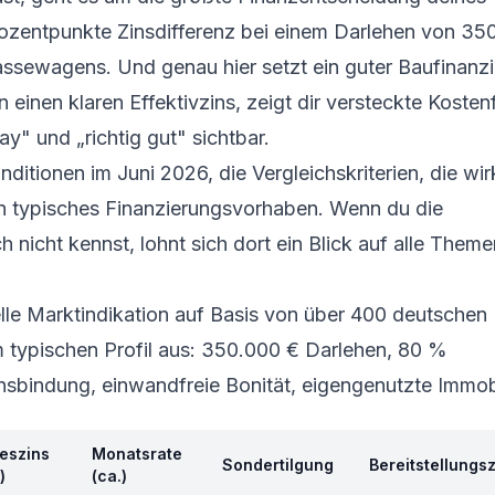
ozentpunkte Zinsdifferenz bei einem Darlehen von 35
assewagens. Und genau hier setzt ein guter Baufinanz
n einen klaren Effektivzins, zeigt dir versteckte Kosten
" und „richtig gut" sichtbar.
nditionen im Juni 2026, die Vergleichskriterien, die wir
ein typisches Finanzierungsvorhaben. Wenn du die
 nicht kennst, lohnt sich dort ein Blick auf alle Them
elle Marktindikation auf Basis von über 400 deutschen
m typischen Profil aus: 350.000 € Darlehen, 80 %
insbindung, einwandfreie Bonität, eigengenutzte Immobi
reszins
Monatsrate
Sondertilgung
Bereitstellungs
)
(ca.)