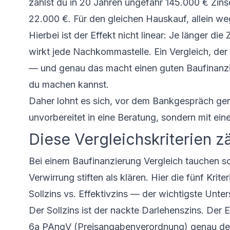
zahlst du in 20 Jahren ungefähr 145.000 € Zins
22.000 €. Für den gleichen Hauskauf, allein we
Hierbei ist der Effekt nicht linear: Je länger d
wirkt jede Nachkommastelle. Ein Vergleich, der
— und genau das macht einen guten Baufinanzier
du machen kannst.
Daher lohnt es sich, vor dem Bankgespräch gen
unvorbereitet in eine Beratung, sondern mit einer
Diese Vergleichskriterien zä
Bei einem Baufinanzierung Vergleich tauchen sc
Verwirrung stiften als klären. Hier die fünf Kri
Sollzins vs. Effektivzins — der wichtigste Unte
Der Sollzins ist der nackte Darlehenszins. Der
E
6a PAngV (Preisangabenverordnung) genau defi