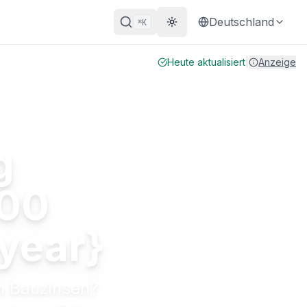
Deutschland
K
⌘
Theme wechseln
Heute aktualisiert
|
Anzeige
g
400
year}
n Bauzinsen?