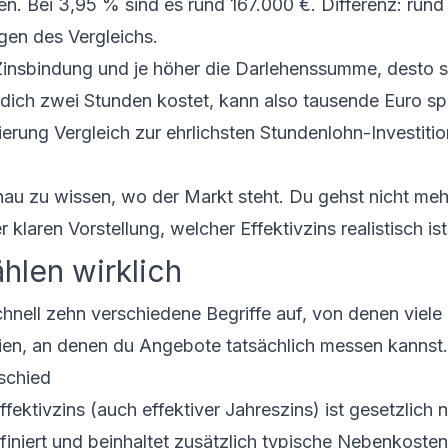
en. Bei 3,95 % sind es rund 167.000 €. Differenz: rund
gen des Vergleichs.
ie Zinsbindung und je höher die Darlehenssumme, desto s
 dich zwei Stunden kostet, kann also tausende Euro s
ung Vergleich zur ehrlichsten Stundenlohn-Investitio
au zu wissen, wo der Markt steht. Du gehst nicht meh
 klaren Vorstellung, welcher Effektivzins realistisch ist
hlen wirklich
hnell zehn verschiedene Begriffe auf, von denen viele
terien, an denen du Angebote tatsächlich messen kannst.
rschied
ffektivzins
(auch effektiver Jahreszins) ist gesetzlich 
niert und beinhaltet zusätzlich typische Nebenkosten