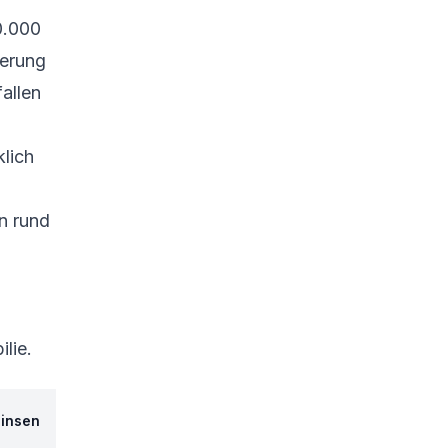
0.000
ierung
fallen
klich
en rund
lie.
zinsen