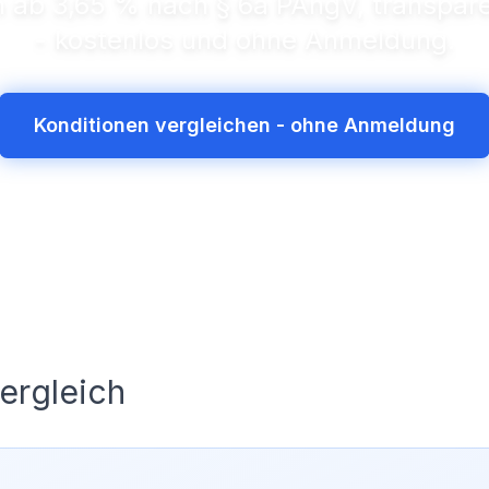
en ab 3,65 % nach § 6a PAngV, transpare
- kostenlos und ohne Anmeldung.
Konditionen vergleichen - ohne Anmeldung
ergleich