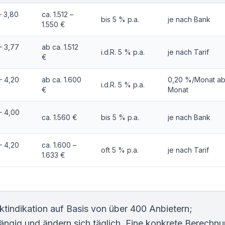
– 3,80
ca. 1.512 –
bis 5 % p.a.
je nach Bank
1.550 €
– 3,77
ab ca. 1.512
i.d.R. 5 % p.a.
je nach Tarif
€
– 4,20
ab ca. 1.600
0,20 %/Monat ab
i.d.R. 5 % p.a.
€
Monat
– 4,00
ca. 1.560 €
bis 5 % p.a.
je nach Bank
– 4,20
ca. 1.600 –
oft 5 % p.a.
je nach Tarif
1.633 €
ktindikation auf Basis von über 400 Anbietern;
ängig und ändern sich täglich. Eine konkrete Berechn