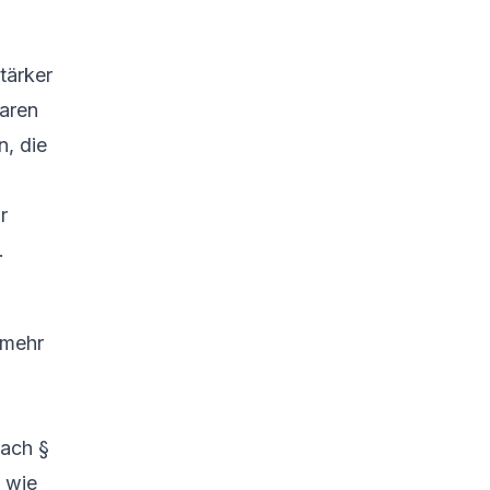
tärker
paren
n, die
r
.
 mehr
nach §
 wie