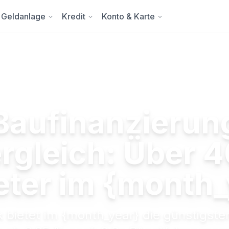
Geldanlage
Kredit
Konto & Karte
Baufinanzierun
rgleich: Über 
eter im {month_
 bietet im {month_year} die günstigste