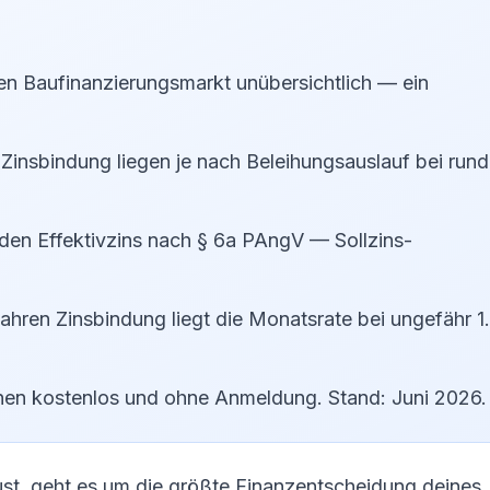
n Baufinanzierungsmarkt unübersichtlich — ein
 Zinsbindung liegen je nach Beleihungsauslauf bei rund
 den Effektivzins nach § 6a PAngV — Sollzins-
hren Zinsbindung liegt die Monatsrate bei ungefähr 1
ionen kostenlos und ohne Anmeldung. Stand: Juni 2026.
st, geht es um die größte Finanzentscheidung deines