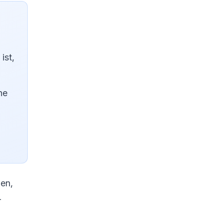
ist,
ne
hen,
-