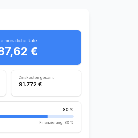
e monatliche Rate
87,62 €
Zinskosten gesamt
91.772 €
80 %
Finanzierung:
80 %