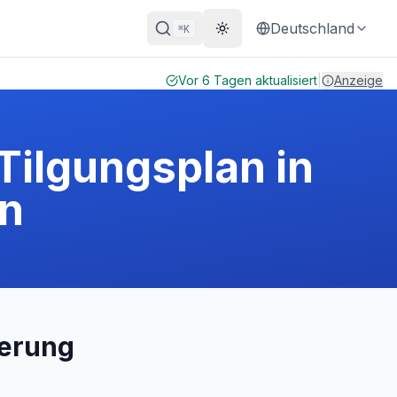
Deutschland
K
⌘
Theme wechseln
Vor 6 Tagen aktualisiert
|
Anzeige
Tilgungsplan in
n
ierung