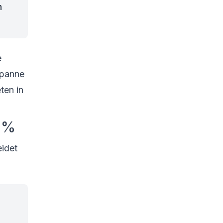
n
e
Spanne
ten in
3 %
eidet