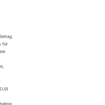
 Betrag
 für
sie
t,
r
 EUR
hältnis