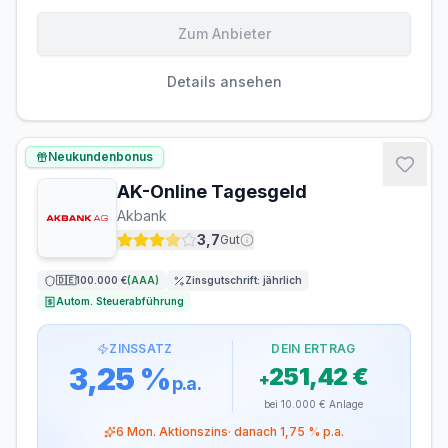
Zum Anbieter
Einlagensicherung bis
100.000 €
🇫🇷
Einlagensicherungsfonds
• Rating: AA
Details ansehen
LAUFZEIT
VERLÄNGERUNG
flexibel, täglich
möglich
Neukundenbonus
kündbar
AK-Online Tagesgeld
MINDESTEINLAGE
MAXIMALEINLAGE
Akbank
10 €
300.000 €
3,7
Gut
ZINSGUTSCHRIFT
🇩🇪
100.000 €
(
AAA
)
Zinsgutschrift:
jährlich
quartalsweise
Autom. Steuerabführung
ZINSSATZ
DEIN ERTRAG
3,25 %
251,42 €
+
p.a.
bei
10.000 €
Anlage
6
Mon. Aktionszins
· danach
1,75 %
p.a.