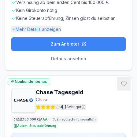
Verzinsung ab dem ersten Cent bis 100.000 €
Kein Girokonto nötig
Keine Steuerabführung, Zinsen gibst du selbst an
Mehr Details anzeigen
Zum Anbieter
Einlagensicherung bis
100.000 €
🏦
Einlagensicherungsfonds
• Rating: A
Details ansehen
LAUFZEIT
VERLÄNGERUNG
flexibel, täglich
möglich
Neukundenbonus
kündbar
Chase Tagesgeld
MINDESTEINLAGE
MAXIMALEINLAGE
Chase
1 €
100.000 €
4,1
Sehr gut
ZINSGUTSCHRIFT
🇩🇪
100.000 €
(
AAA
)
Zinsgutschrift:
monatlich
monatlich
Autom. Steuerabführung