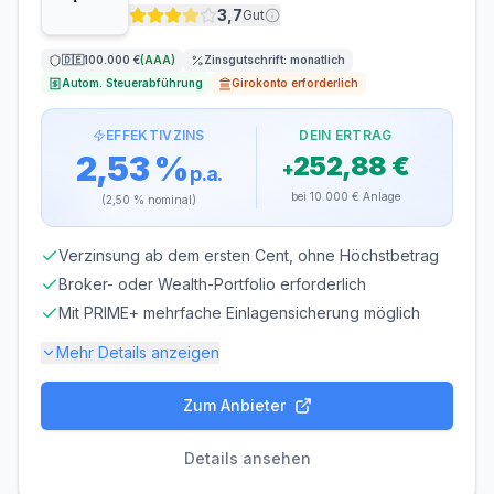
3,7
Gut
ZINSGUTSCHRIFT
🇩🇪
100.000 €
(
AAA
)
Zinsgutschrift:
monatlich
jährlich
Autom. Steuerabführung
Girokonto erforderlich
EFFEKTIVZINS
DEIN ERTRAG
2,53 %
252,88 €
+
p.a.
bei
10.000 €
Anlage
(
2,50 %
nominal)
Verzinsung ab dem ersten Cent, ohne Höchstbetrag
Broker- oder Wealth-Portfolio erforderlich
Mit PRIME+ mehrfache Einlagensicherung möglich
Mehr Details anzeigen
Zum Anbieter
Einlagensicherung bis
100.000 €
🇩🇪
Einlagensicherungsfonds
• Rating: AAA
Details ansehen