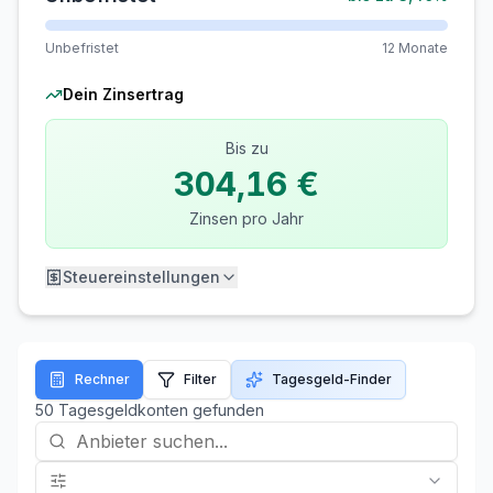
Unbefristet
12 Monate
Dein Zinsertrag
Bis zu
304,16 €
Zinsen pro Jahr
Steuereinstellungen
Freistellungsauftrag
Verbleibend:
EUR
Rechner
Filter
Tagesgeld-Finder
50
Tagesgeldkont
en
gefunden
Ehepaar / Lebenspartner (2.000 EUR
Pauschbetrag)
Kirchensteuer