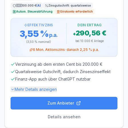
ZINSGUTSCHRIFT
🇪🇸
100.000 €
(
A
)
Zinsgutschrift:
quartalsweise
jährlich
Autom. Steuerabführung
Girokonto erforderlich
EFFEKTIVZINS
DEIN ERTRAG
3,55 %
290,56 €
+
p.a.
bei
10.000 €
Anlage
(
3,50 %
nominal)
6
Mon. Aktionszins
· danach
2,25 %
p.a.
Verzinsung ab dem ersten Cent bis 200.000 €
Quartalsweise Gutschrift, dadurch Zinseszinseffekt
Finanz-App auch über ChatGPT nutzbar
Mehr Details anzeigen
Zum Anbieter
Einlagensicherung bis
100.000 €
🇪🇸
Einlagensicherungsfonds
• Rating: A+
Details ansehen