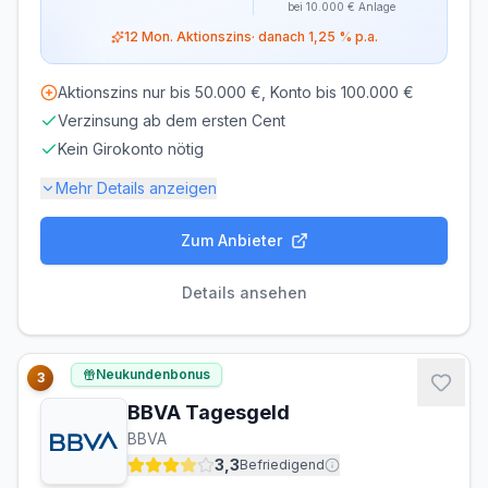
bei
10.000 €
Anlage
12
Mon. Aktionszins
· danach
1,25 %
p.a.
Aktionszins nur bis 50.000 €, Konto bis 100.000 €
Verzinsung ab dem ersten Cent
Kein Girokonto nötig
Mehr Details anzeigen
Zum Anbieter
Einlagensicherung bis
100.000 €
🇩🇪
Einlagensicherungsfonds
• Rating: AAA
Details ansehen
LAUFZEIT
VERLÄNGERUNG
flexibel, täglich
möglich
Neukundenbonus
3
kündbar
BBVA Tagesgeld
MINDESTEINLAGE
MAXIMALEINLAGE
BBVA
1 €
100.000 €
3,3
Befriedigend