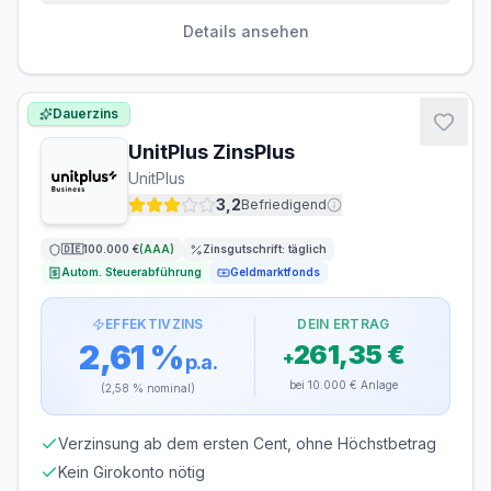
Einlagensicherung bis
100.000 €
🇳🇱
Einlagensicherungsfonds
• Rating: AAA
Details ansehen
LAUFZEIT
VERLÄNGERUNG
flexibel, täglich
möglich
Dauerzins
kündbar
UnitPlus ZinsPlus
MINDESTEINLAGE
MAXIMALEINLAGE
UnitPlus
1 €
500.000 €
3,2
Befriedigend
ZINSGUTSCHRIFT
🇩🇪
100.000 €
(
AAA
)
Zinsgutschrift:
täglich
monatlich
Autom. Steuerabführung
Geldmarktfonds
Legitimation
EFFEKTIVZINS
DEIN ERTRAG
VideoIdent
2,61 %
261,35 €
+
p.a.
bei
10.000 €
Anlage
(
2,58 %
nominal)
Verzinsung ab dem ersten Cent, ohne Höchstbetrag
Kein Girokonto nötig