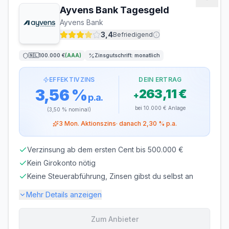
Ayvens Bank Tagesgeld
MINDESTEINLAGE
MAXIMALEINLAGE
Ayvens Bank
0 €
1.000.000 €
3,4
Befriedigend
ZINSGUTSCHRIFT
🇳🇱
100.000 €
(
AAA
)
Zinsgutschrift:
monatlich
monatlich
EFFEKTIVZINS
DEIN ERTRAG
3,56 %
263,11 €
+
p.a.
bei
10.000 €
Anlage
(
3,50 %
nominal)
3
Mon. Aktionszins
· danach
2,30 %
p.a.
Verzinsung ab dem ersten Cent bis 500.000 €
Kein Girokonto nötig
Keine Steuerabführung, Zinsen gibst du selbst an
Mehr Details anzeigen
Zum Anbieter