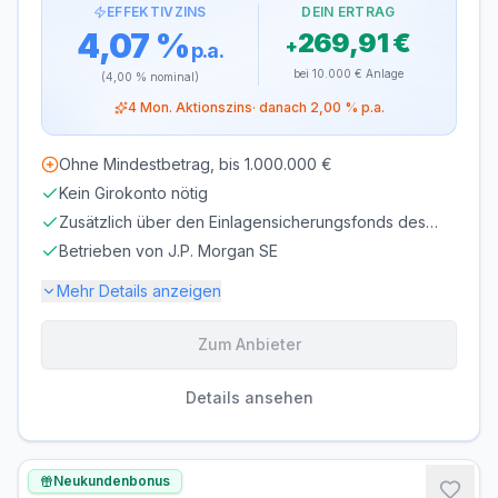
EFFEKTIVZINS
DEIN ERTRAG
4,07 %
269,91 €
+
p.a.
bei
10.000 €
Anlage
(
4,00 %
nominal)
4
Mon. Aktionszins
· danach
2,00 %
p.a.
Ohne Mindestbetrag, bis 1.000.000 €
Kein Girokonto nötig
Zusätzlich über den Einlagensicherungsfonds des
BdB geschützt
Betrieben von J.P. Morgan SE
Mehr Details anzeigen
Zum Anbieter
Einlagensicherung bis
100.000 €
🇩🇪
Einlagensicherungsfonds
• Rating: AAA
Details ansehen
LAUFZEIT
VERLÄNGERUNG
flexibel, täglich
möglich
Neukundenbonus
kündbar