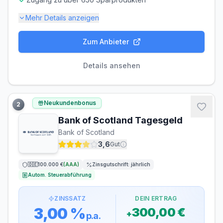
Mehr Details anzeigen
Zum Anbieter
Einlagensicherung bis
100.000 €
🇩🇪
Einlagensicherungsfonds
• Rating: AAA
Details ansehen
LAUFZEIT
VERLÄNGERUNG
flexibel, täglich
möglich
Neukundenbonus
2
kündbar
Bank of Scotland Tagesgeld
MINDESTEINLAGE
MAXIMALEINLAGE
Bank of Scotland
1 €
50.000 €
3,6
Gut
ZINSGUTSCHRIFT
🇩🇪
100.000 €
(
AAA
)
Zinsgutschrift:
jährlich
monatlich
Autom. Steuerabführung
ZINSSATZ
DEIN ERTRAG
3,00 %
300,00 €
+
p.a.