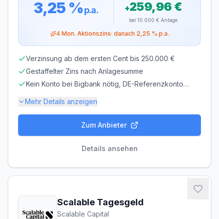
3,25 %
259,96 €
+
p.a.
bei
10.000 €
Anlage
4
Mon. Aktionszins
· danach
2,25 %
p.a.
Verzinsung ab dem ersten Cent bis 250.000 €
Gestaffelter Zins nach Anlagesumme
Kein Konto bei Bigbank nötig, DE-Referenzkonto
genügt
Mehr Details anzeigen
Zum Anbieter
Einlagensicherung bis
100.000 €
🇪🇪
Einlagensicherungsfonds
• Rating: AA
Details ansehen
LAUFZEIT
VERLÄNGERUNG
flexibel, täglich
möglich
kündbar
Scalable Tagesgeld
MINDESTEINLAGE
MAXIMALEINLAGE
Scalable Capital
1 €
250.000 €