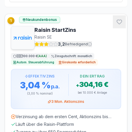
Keine
8% (BY, BW)
9%
Brutto-Zinsertrag
304,16 €
Neukundenbonus
1
Sparerpauschbetrag
−
304,16 €
Raisin StartZins
Zu versteuern
0,00 €
Raisin SE
Abgeltungsteuer (25%)
−
0,00 €
3,2
Befriedigend
Solidaritätszuschlag (5,5%)
−
0,00 €
🇩🇪
100.000 €
(
AAA
)
Zinsgutschrift:
monatlich
Netto-Zinsertrag
304,16 €
Autom. Steuerabführung
Girokonto erforderlich
Effektiver Steuersatz:
0,0
%
EFFEKTIVZINS
DEIN ERTRAG
3,04 %
304,16 €
+
p.a.
bei
10.000 €
Anlage
(
3,00 %
nominal)
3
Mon. Aktionszins
Verzinsung ab dem ersten Cent, Aktionszins bis
50.000 €
Läuft über die Raisin-Plattform
Zugang zu über 650 Sparprodukten