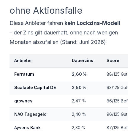
ohne Aktionsfalle
Diese Anbieter fahren
kein Lockzins-Modell
– der Zins gilt dauerhaft, ohne nach wenigen
Monaten abzufallen (Stand: Juni 2026):
Anbieter
Dauerzins
Score
Ferratum
2,60 %
88/125 Gut
Scalable Capital DE
2,50 %
93/125 Gut
growney
2,47 %
86/125 Befri
NAO Tagesgeld
2,40 %
96/125 Gut
Ayvens Bank
2,30 %
87/125 Befri