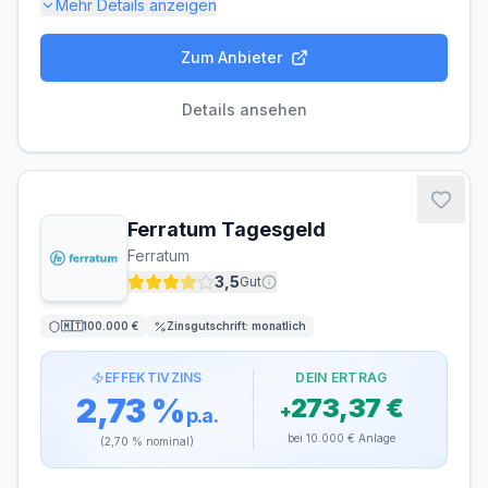
Mehr Details anzeigen
Zum Anbieter
Einlagensicherung bis
100.000 €
🇪🇸
Einlagensicherungsfonds
• Rating: A+
Details ansehen
LAUFZEIT
VERLÄNGERUNG
flexibel, täglich
möglich
kündbar
Ferratum Tagesgeld
MINDESTEINLAGE
MAXIMALEINLAGE
Ferratum
1 €
250.000 €
3,5
Gut
ZINSGUTSCHRIFT
🇲🇹
100.000 €
Zinsgutschrift:
monatlich
monatlich
EFFEKTIVZINS
DEIN ERTRAG
2,73 %
273,37 €
+
p.a.
bei
10.000 €
Anlage
(
2,70 %
nominal)