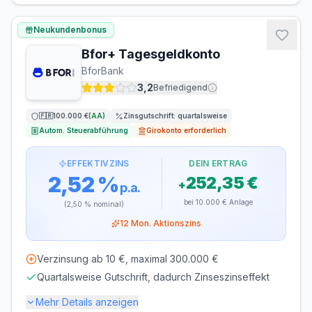
LAUFZEIT
VERLÄNGERUNG
flexibel, täglich
möglich
Neukundenbonus
kündbar
Bfor+ Tagesgeldkonto
MINDESTEINLAGE
MAXIMALEINLAGE
BforBank
1 €
10.000.000 €
3,2
Befriedigend
ZINSGUTSCHRIFT
🇫🇷
100.000 €
(
AA
)
Zinsgutschrift:
quartalsweise
monatlich
Autom. Steuerabführung
Girokonto erforderlich
EFFEKTIVZINS
DEIN ERTRAG
2,52 %
252,35 €
+
p.a.
bei
10.000 €
Anlage
(
2,50 %
nominal)
12
Mon. Aktionszins
Verzinsung ab 10 €, maximal 300.000 €
Quartalsweise Gutschrift, dadurch Zinseszinseffekt
Mehr Details anzeigen