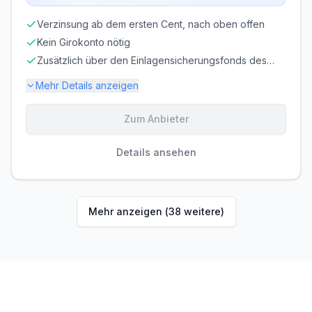
Verzinsung ab dem ersten Cent, nach oben offen
Kein Girokonto nötig
Zusätzlich über den Einlagensicherungsfonds des
BdB geschützt
Mehr Details anzeigen
Zum Anbieter
Einlagensicherung bis
100.000 €
🇩🇪
Einlagensicherungsfonds
• Rating: AAA
Details ansehen
LAUFZEIT
VERLÄNGERUNG
flexibel, täglich
möglich
kündbar
Mehr anzeigen (
38
weitere)
MINDESTEINLAGE
MAXIMALEINLAGE
1 €
Unbegrenzt
ZINSGUTSCHRIFT
jährlich