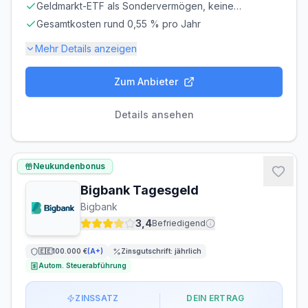
Geldmarkt-ETF als Sondervermögen, keine
Einlagensicherung
Gesamtkosten rund 0,55 % pro Jahr
Mehr Details anzeigen
Zum Anbieter
Einlagensicherung bis
100.000 €
🇩🇪
Einlagensicherungsfonds
Details ansehen
LAUFZEIT
VERLÄNGERUNG
flexibel, täglich
möglich
Neukundenbonus
kündbar
Bigbank Tagesgeld
MINDESTEINLAGE
MAXIMALEINLAGE
Bigbank
1 €
Unbegrenzt
3,4
Befriedigend
ZINSGUTSCHRIFT
🇪🇪
100.000 €
(
A+
)
Zinsgutschrift:
jährlich
täglich
Autom. Steuerabführung
ZINSSATZ
DEIN ERTRAG