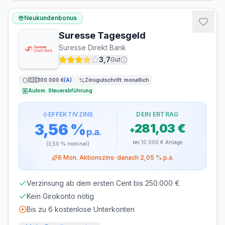
LAUFZEIT
VERLÄNGERUNG
flexibel, täglich
möglich
Neukundenbonus
kündbar
Suresse Tagesgeld
MINDESTEINLAGE
MAXIMALEINLAGE
Suresse Direkt Bank
1 €
200.000 €
3,7
Gut
ZINSGUTSCHRIFT
🇪🇸
100.000 €
(
A
)
Zinsgutschrift:
monatlich
quartalsweise
Autom. Steuerabführung
EFFEKTIVZINS
DEIN ERTRAG
3,56 %
281,03 €
+
p.a.
bei
10.000 €
Anlage
(
3,50 %
nominal)
6
Mon. Aktionszins
· danach
2,05 %
p.a.
Verzinsung ab dem ersten Cent bis 250.000 €
Kein Girokonto nötig
Bis zu 6 kostenlose Unterkonten