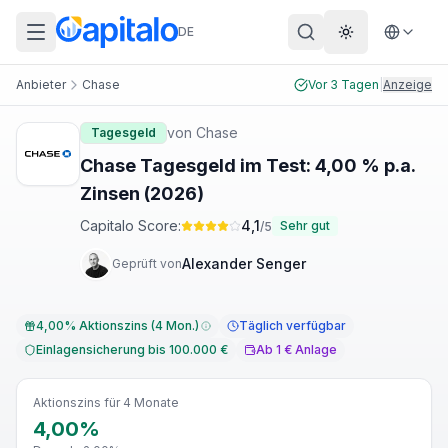
DE
Theme wechs
Anbieter
Chase
Vor 3 Tagen
|
Anzeige
von
Chase
Tagesgeld
Chase Tagesgeld im Test: 4,00 % p.a.
Zinsen (2026)
Capitalo Score:
4,1
Sehr gut
/5
Alexander Senger
Geprüft von
4,00% Aktionszins (4 Mon.)
Täglich verfügbar
Einlagensicherung bis 100.000 €
Ab 1 € Anlage
Aktionszins für 4 Monate
4,00%