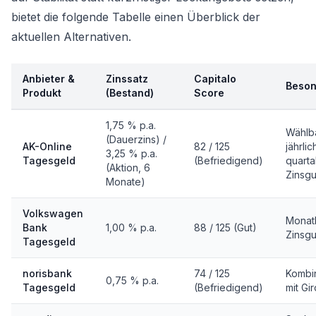
bietet die folgende Tabelle einen Überblick der
aktuellen Alternativen.
Anbieter &
Zinssatz
Capitalo
Beson
Produkt
(Bestand)
Score
1,75 % p.a.
Wählb
(Dauerzins) /
AK-Online
82 / 125
jährli
3,25 % p.a.
Tagesgeld
(Befriedigend)
quarta
(Aktion, 6
Zinsgu
Monate)
Volkswagen
Monat
Bank
1,00 % p.a.
88 / 125 (Gut)
Zinsgu
Tagesgeld
norisbank
74 / 125
Kombi
0,75 % p.a.
Tagesgeld
(Befriedigend)
mit Gi