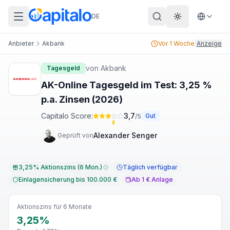
DE
Theme wechs
Anbieter
Akbank
Vor 1 Woche
|
Anzeige
von
Akbank
Tagesgeld
AK-Online Tagesgeld im Test: 3,25 %
p.a. Zinsen (2026)
Capitalo Score:
3,7
Gut
/5
Alexander Senger
Geprüft von
3,25% Aktionszins (6 Mon.)
Täglich verfügbar
Einlagensicherung bis 100.000 €
Ab 1 € Anlage
Aktionszins für 6 Monate
3,25%