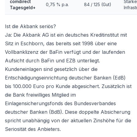
comdirect
Stark
0,75 % p.a.
84 / 125 (Gut)
Tagesgeld+
Infrast
Ist die Akbank seriös?
Ja: Die Akbank AG ist ein deutsches Kreditinstitut mit
Sitz in Eschborn, das bereits seit 1998 über eine
Vollbanklizenz der BaFin verfügt und der laufenden
Aufsicht durch BaFin und EZB unterliegt.
Kundeneinlagen sind gesetzlich über die
Entschädigungseinrichtung deutscher Banken (EdB)
bis 100.000 Euro pro Kunde abgesichert. Zusätzlich ist
die Bank freiwilliges Mitglied im
Einlagensicherungsfonds des Bundesverbandes
deutscher Banken (BdB). Diese doppelte Absicherung
spricht unabhängig von der aktuellen Zinshöhe für die
Seriosität des Anbieters.