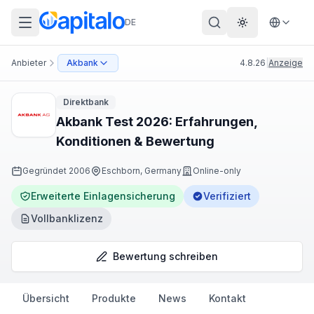
DE
Theme wechs
Anbieter
Akbank
4.8.26
|
Anzeige
Direktbank
Akbank Test 2026: Erfahrungen,
Konditionen & Bewertung
Gegründet
2006
Eschborn, Germany
Online-only
Erweiterte Einlagensicherung
Verifiziert
Vollbanklizenz
Bewertung schreiben
Übersicht
Produkte
News
Kontakt