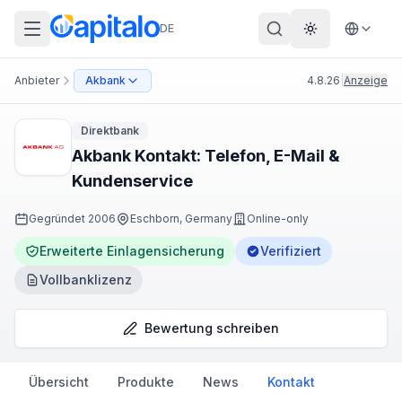
DE
Theme wechs
Anbieter
Akbank
4.8.26
|
Anzeige
Direktbank
Akbank Kontakt: Telefon, E-Mail &
Kundenservice
Gegründet
2006
Eschborn, Germany
Online-only
Erweiterte Einlagensicherung
Verifiziert
Vollbanklizenz
Bewertung schreiben
Übersicht
Produkte
News
Kontakt