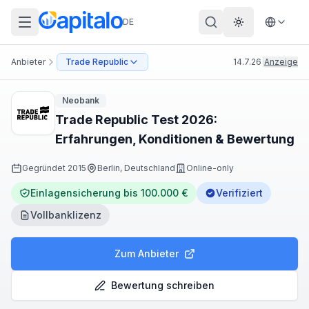
DE
Theme wechs
Anbieter
Trade Republic
14.7.26
|
Anzeige
Neobank
Trade Republic Test 2026:
Erfahrungen, Konditionen & Bewertung
Gegründet
2015
Berlin, Deutschland
Online-only
Einlagensicherung bis 100.000 €
Verifiziert
Vollbanklizenz
Zum Anbieter
Bewertung schreiben