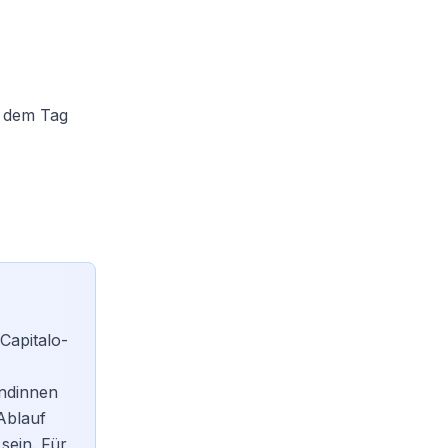
b dem Tag
Capitalo-
undinnen
Ablauf
sein. Für