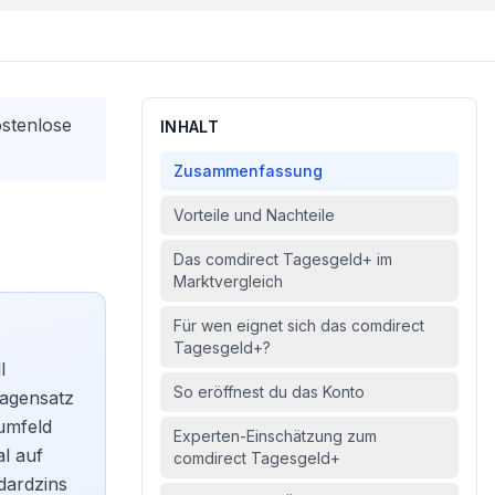
ostenlose
INHALT
Zusammenfassung
Vorteile und Nachteile
Das comdirect Tagesgeld+ im
Marktvergleich
Für wen eignet sich das comdirect
Tagesgeld+?
l
So eröffnest du das Konto
lagensatz
umfeld
Experten-Einschätzung zum
al auf
comdirect Tagesgeld+
dardzins