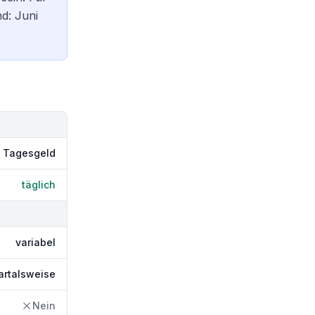
d: Juni
Tagesgeld
täglich
variabel
artalsweise
Nein