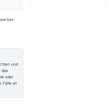
ewerber-
öchten und
r das
nte oder
Fälle ist