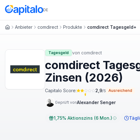
DE
Anbieter
comdirect
Produkte
comdirect Tagesgeld+
Startseite
von
comdirect
Tagesgeld
comdirect Tagesg
Zinsen (2026)
Capitalo Score:
2,9
Ausreichend
/5
Alexander Senger
Geprüft von
1,75% Aktionszins (6 Mon.)
Tägl