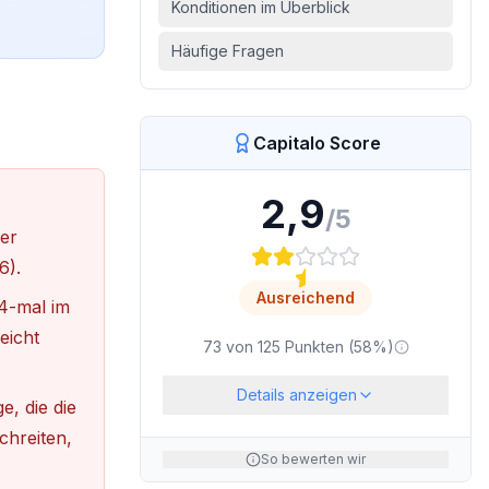
Konditionen im Überblick
Häufige Fragen
Capitalo Score
2,9
/5
er
6).
Ausreichend
4-mal im
eicht
73
von
125
Punkten (
58
%)
Details anzeigen
e, die die
chreiten,
So bewerten wir