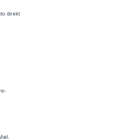
to direkt
nt-
ail.