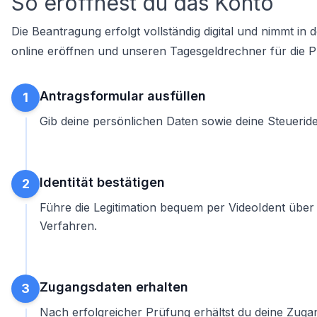
So eröffnest du das Konto
Die Beantragung erfolgt vollständig digital und nimmt in
online eröffnen
und unseren
Tagesgeldrechner
für die 
Antragsformular ausfüllen
1
Gib deine persönlichen Daten sowie deine Steueride
Identität bestätigen
2
Führe die Legitimation bequem per VideoIdent über
Verfahren.
Zugangsdaten erhalten
3
Nach erfolgreicher Prüfung erhältst du deine Zuga