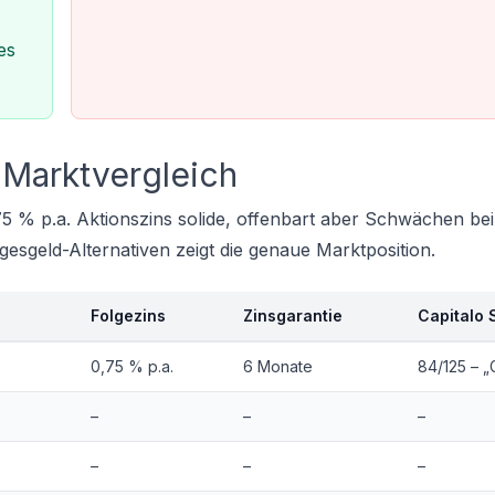
es
Marktvergleich
,75 % p.a. Aktionszins solide, offenbart aber Schwächen be
gesgeld-Alternativen
zeigt die genaue Marktposition.
Folgezins
Zinsgarantie
Capitalo 
0,75 % p.a.
6 Monate
84/125 – „
–
–
–
–
–
–