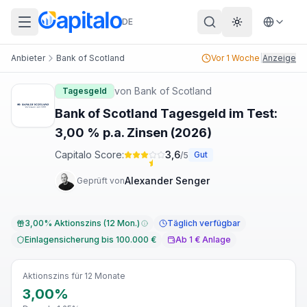
DE
Theme wechs
Anbieter
Bank of Scotland
Vor 1 Woche
|
Anzeige
von
Bank of Scotland
Tagesgeld
Bank of Scotland Tagesgeld im Test:
3,00 % p.a. Zinsen (2026)
Capitalo Score:
3,6
Gut
/5
Alexander Senger
Geprüft von
3,00% Aktionszins (12 Mon.)
Täglich verfügbar
Einlagensicherung bis 100.000 €
Ab 1 € Anlage
Aktionszins für 12 Monate
3,00%