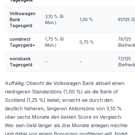
Volkswagen
3,10 % (6
Bank
1,00 %
91/125 (
Mon.)
Tagesgeld
comdirect
1,75 % (6
78/125
0,75 %
Tagesgeld+
Mon.)
(Befried
norisbank
72/125
–
–
Tagesgeld
(Befried
Auffällig: Obwohl die Volkswagen Bank aktuell einen
niedrigeren Standardzins (1,00 %) als die Bank of
Scotland (1,25 %) bietet, erreicht sie durch den
deutlich höheren, längeren Aktionszins von 3,10 %
über sechs Monate den besten Score im Vergleich.
Wer sein Geld länger als drei Monate anlegen möchte
und dabei von einem Bonuszins profitieren will, findet