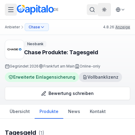
DE
Theme wechs
Anbieter
Chase
4.8.26
|
Anzeige
Neobank
Chase Produkte: Tagesgeld
Gegründet
2026
Frankfurt am Main
Online-only
Erweiterte Einlagensicherung
Vollbanklizenz
Bewertung schreiben
Übersicht
Produkte
News
Kontakt
Tagesgeld
(
1
)