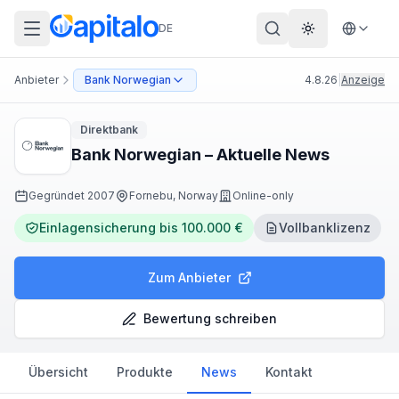
DE
Theme wechs
Anbieter
Bank Norwegian
4.8.26
|
Anzeige
Direktbank
Bank Norwegian – Aktuelle News
Gegründet
2007
Fornebu, Norway
Online-only
Einlagensicherung bis 100.000 €
Vollbanklizenz
Zum Anbieter
Bewertung schreiben
Übersicht
Produkte
News
Kontakt