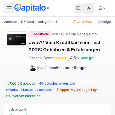
DE
Theme wechs
Anbieter
DZ-Media Verlag GmbH
Vor 3 Wochen
|
Anzeige
von
DZ-Media Verlag GmbH
Kreditkarte
awa7® Visa Kreditkarte im Test
2026: Gebühren & Erfahrungen
Capitalo Score:
4,5
Sehr gut
/5
Alexander Senger
Geprüft von
7,00% Cashback
Kostenlos im Ausland
Weltweit kostenlos abheben
Apple Pay & Google Pay
Dauerhaft kostenlos
Jahresgebühr