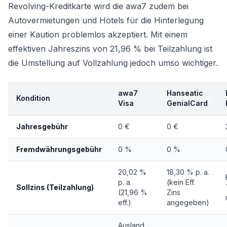
Revolving-Kreditkarte wird die awa7 zudem bei
Autovermietungen und Hotels für die Hinterlegung
einer Kaution problemlos akzeptiert. Mit einem
effektiven Jahreszins von 21,96 % bei Teilzahlung ist
die Umstellung auf Vollzahlung jedoch umso wichtiger.
awa7
Hanseatic
Kondition
Visa
GenialCard
Jahresgebühr
0 €
0 €
Fremdwährungsgebühr
0 %
0 %
20,02 %
18,30 % p. a.
p. a.
(kein Eff.
Sollzins (Teilzahlung)
(21,96 %
Zins
eff.)
angegeben)
Ausland