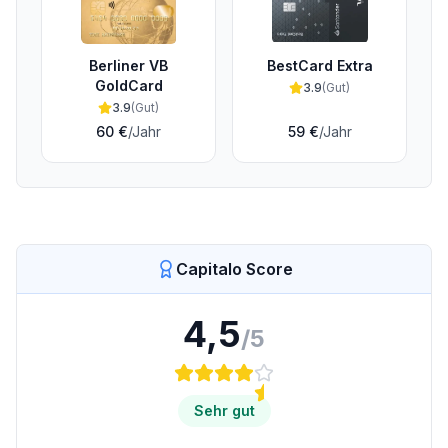
Berliner VB
BestCard Extra
GoldCard
3.9
(
Gut
)
3.9
(
Gut
)
60 €
/Jahr
59 €
/Jahr
Capitalo Score
4,5
/5
Sehr gut