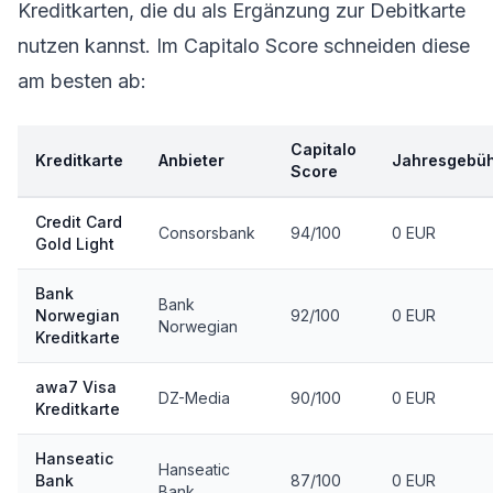
Kreditkarten, die du als Ergänzung zur Debitkarte
nutzen kannst. Im Capitalo Score schneiden diese
am besten ab:
Capitalo
Kreditkarte
Anbieter
Jahresgebü
Score
Credit Card
Consorsbank
94/100
0 EUR
Gold Light
Bank
Bank
Norwegian
92/100
0 EUR
Norwegian
Kreditkarte
awa7 Visa
DZ-Media
90/100
0 EUR
Kreditkarte
Hanseatic
Hanseatic
Bank
87/100
0 EUR
Bank