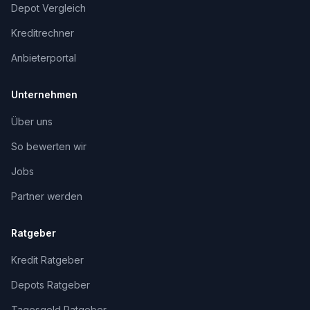
Depot Vergleich
Kreditrechner
Anbieterportal
Unternehmen
Über uns
So bewerten wir
Jobs
Partner werden
Ratgeber
Kredit Ratgeber
Depots Ratgeber
Tagesgeld Ratgeber