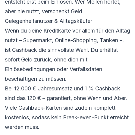
entsteht erst beim Einlösen. Wer Meilen hortet,
aber nie nutzt, verschenkt Geld.
Gelegenheitsnutzer & Alltagskäufer
Wenn du deine Kreditkarte vor allem für den Alltag
nutzt – Supermarkt, Online-Shopping, Tanken –,
ist Cashback die sinnvollste Wahl. Du erhältst
sofort Geld zurück, ohne dich mit
Einlösebedingungen oder Verfallsdaten
beschäftigen zu müssen.
Bei 12.000 € Jahresumsatz und 1 % Cashback
sind das 120 € – garantiert, ohne Wenn und Aber.
Viele Cashback-Karten sind zudem komplett
kostenlos, sodass kein Break-even-Punkt erreicht
werden muss.