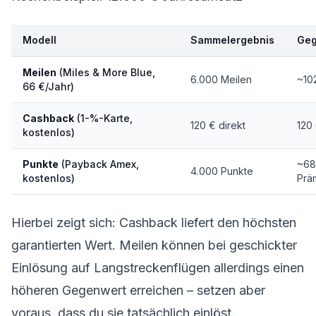
Modell
Sammelergebnis
Geg
Meilen
(Miles & More Blue,
6.000 Meilen
~10
66 €/Jahr)
Cashback
(1-%-Karte,
120 € direkt
120
kostenlos)
Punkte
(Payback Amex,
~68
4.000 Punkte
kostenlos)
Prä
Hierbei zeigt sich: Cashback liefert den höchsten
garantierten Wert. Meilen können bei geschickter
Einlösung auf Langstreckenflügen allerdings einen
höheren Gegenwert erreichen – setzen aber
voraus, dass du sie tatsächlich einlöst.