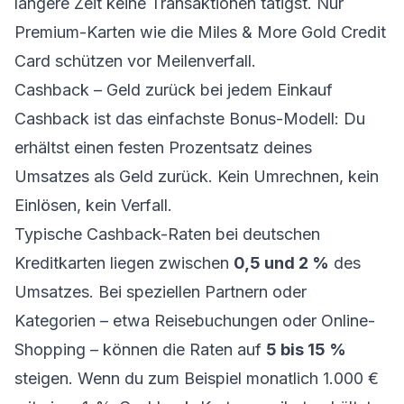
längere Zeit keine Transaktionen tätigst. Nur
Premium-Karten wie die Miles & More Gold Credit
Card schützen vor Meilenverfall.
Cashback – Geld zurück bei jedem Einkauf
Cashback ist das einfachste Bonus-Modell: Du
erhältst einen festen Prozentsatz deines
Umsatzes als Geld zurück. Kein Umrechnen, kein
Einlösen, kein Verfall.
Typische Cashback-Raten bei deutschen
Kreditkarten liegen zwischen
0,5 und 2 %
des
Umsatzes. Bei speziellen Partnern oder
Kategorien – etwa Reisebuchungen oder Online-
Shopping – können die Raten auf
5 bis 15 %
steigen. Wenn du zum Beispiel monatlich 1.000 €