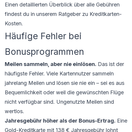
Einen detaillierten Überblick über alle Gebühren
findest du in unserem Ratgeber zu
Kreditkarten-
Kosten
.
Häufige Fehler bei
Bonusprogrammen
Meilen sammeln, aber nie einlösen.
Das ist der
häufigste Fehler. Viele Kartennutzer sammeln
jahrelang Meilen und lösen sie nie ein – sei es aus
Bequemlichkeit oder weil die gewünschten Flüge
nicht verfügbar sind. Ungenutzte Meilen sind
wertlos.
Jahresgebühr höher als der Bonus-Ertrag.
Eine
Gold-Kreditkarte
mit 138 € Jahresgebühr lohnt