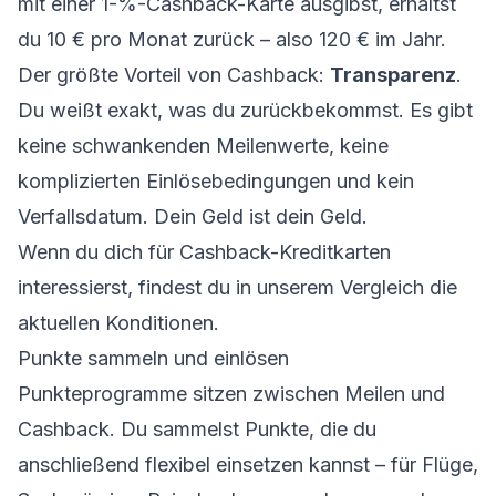
mit einer 1-%-Cashback-Karte ausgibst, erhältst
du 10 € pro Monat zurück – also 120 € im Jahr.
Der größte Vorteil von Cashback:
Transparenz
.
Du weißt exakt, was du zurückbekommst. Es gibt
keine schwankenden Meilenwerte, keine
komplizierten Einlösebedingungen und kein
Verfallsdatum. Dein Geld ist dein Geld.
Wenn du dich für
Cashback-Kreditkarten
interessierst, findest du in unserem Vergleich die
aktuellen Konditionen.
Punkte sammeln und einlösen
Punkteprogramme sitzen zwischen Meilen und
Cashback. Du sammelst Punkte, die du
anschließend flexibel einsetzen kannst – für Flüge,