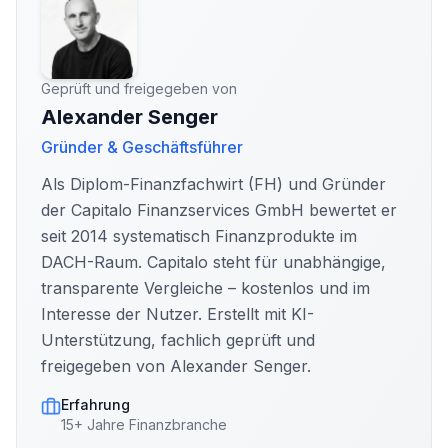
Geprüft und freigegeben von
Alexander Senger
Gründer & Geschäftsführer
Als Diplom-Finanzfachwirt (FH) und Gründer
der Capitalo Finanzservices GmbH bewertet er
seit 2014 systematisch Finanzprodukte im
DACH-Raum. Capitalo steht für unabhängige,
transparente Vergleiche – kostenlos und im
Interesse der Nutzer. Erstellt mit KI-
Unterstützung, fachlich geprüft und
freigegeben von Alexander Senger.
Erfahrung
15+ Jahre Finanzbranche