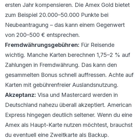
ersten Jahr kompensieren. Die Amex Gold bietet
zum Beispiel 20.000–50.000 Punkte bei
Neubeantragung – das kann einem Gegenwert
von 200–500 € entsprechen.
Fremdwährungsgebühren:
Für Reisende
wichtig. Manche Karten berechnen 1,75–2 % auf
Zahlungen in Fremdwährung. Das kann den
gesammelten Bonus schnell auffressen. Achte auf
Karten mit gebührenfreier Auslandsnutzung.
Akzeptanz:
Visa und Mastercard werden in
Deutschland nahezu überall akzeptiert. American
Express hingegen deutlich seltener. Wenn du eine
Amex als Haupt-Karte nutzen möchtest, brauchst
du eventuell eine Zweitkarte als Backup.