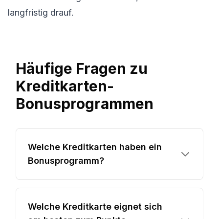
langfristig drauf.
Häufige Fragen zu
Kreditkarten-
Bonusprogrammen
Welche Kreditkarten haben ein
Bonusprogramm?
Welche Kreditkarte eignet sich