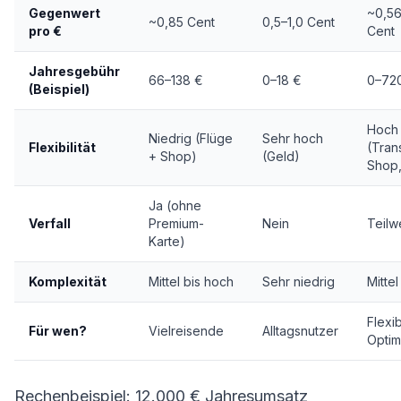
Gegenwert
~0,56
~0,85 Cent
0,5–1,0 Cent
pro €
Cent
Jahresgebühr
66–138 €
0–18 €
0–72
(Beispiel)
Hoch
Niedrig (Flüge
Sehr hoch
Flexibilität
(Tran
+ Shop)
(Geld)
Shop,
Ja (ohne
Verfall
Premium-
Nein
Teilw
Karte)
Komplexität
Mittel bis hoch
Sehr niedrig
Mittel
Flexi
Für wen?
Vielreisende
Alltagsnutzer
Optim
Rechenbeispiel: 12.000 € Jahresumsatz