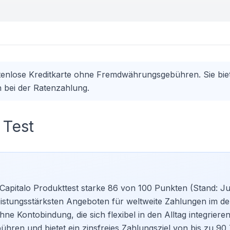
stenlose Kreditkarte ohne Fremdwährungsgebühren. Sie biet
in bei der Ratenzahlung.
 Test
Capitalo Produkttest starke 86 von 100 Punkten (Stand: Ju
eistungsstärksten Angeboten für weltweite Zahlungen im d
ne Kontobindung, die sich flexibel in den Alltag integrieren 
hren und bietet ein zinsfreies Zahlungsziel von bis zu 90