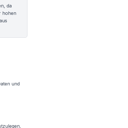
en, da
er hohen
taus
 Daten und
stzulegen.