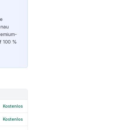
ie
enau
remium-
uf 100 %
Kostenlos
Kostenlos