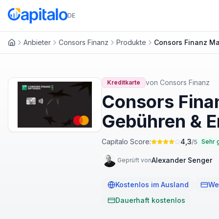
DE
Anbieter
Consors Finanz
Produkte
Consors Finanz Ma
Startseite
von
Consors Finanz
Kreditkarte
Consors Fina
Gebühren & E
Capitalo Score:
4,3
Sehr 
/5
Alexander Senger
Geprüft von
Kostenlos im Ausland
We
Dauerhaft kostenlos