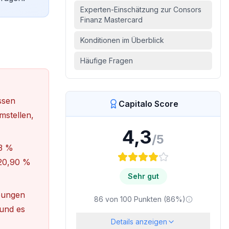
Experten-Einschätzung zur Consors
Finanz Mastercard
Konditionen im Überblick
Häufige Fragen
ssen
Capitalo Score
mstellen,
4,3
/5
43 %
 20,90 %
Sehr gut
bungen
86
von
100
Punkten (
86
%)
 und es
Details anzeigen