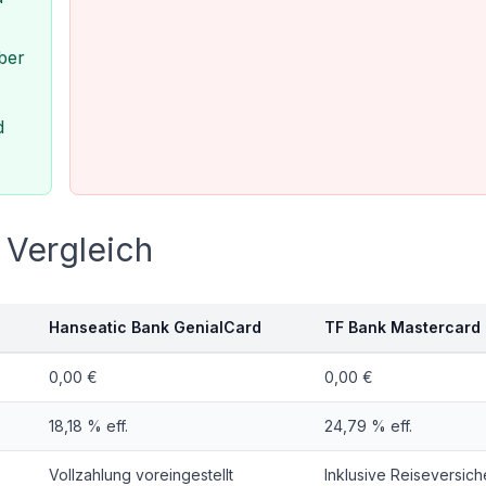
ber
d
 Vergleich
Hanseatic Bank GenialCard
TF Bank Mastercard
0,00 €
0,00 €
18,18 % eff.
24,79 % eff.
Vollzahlung voreingestellt
Inklusive Reiseversic