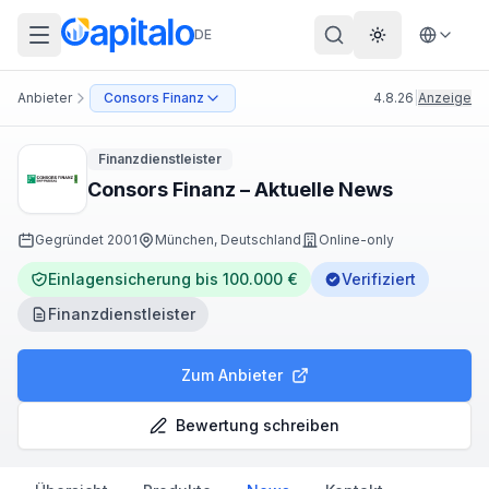
DE
Theme wechs
Anbieter
Consors Finanz
4.8.26
|
Anzeige
Finanzdienstleister
Consors Finanz – Aktuelle News
Gegründet
2001
München, Deutschland
Online-only
Einlagensicherung bis 100.000 €
Verifiziert
Finanzdienstleister
Zum Anbieter
Bewertung schreiben