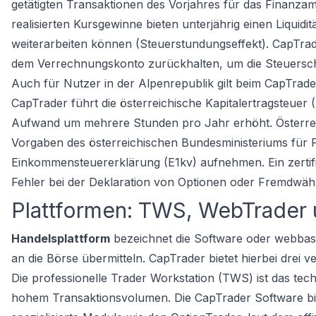
getätigten Transaktionen des Vorjahres für das Finanza
realisierten Kursgewinne bieten unterjährig einen Liquid
weiterarbeiten können (Steuerstundungseffekt). CapTrad
dem Verrechnungskonto zurückhalten, um die Steuerschu
Auch für Nutzer in der Alpenrepublik gilt beim CapTrad
CapTrader führt die österreichische Kapitalertragsteuer 
Aufwand um mehrere Stunden pro Jahr erhöht. Österrei
Vorgaben des österreichischen Bundesministeriums für F
Einkommensteuererklärung (E1kv) aufnehmen. Ein zertif
Fehler bei der Deklaration von Optionen oder Fremdwä
Plattformen: TWS, WebTrader
Handelsplattform
bezeichnet die Software oder webbasi
an die Börse übermitteln. CapTrader bietet hierbei drei
Die professionelle Trader Workstation (TWS) ist das tec
hohem Transaktionsvolumen. Die CapTrader Software bi