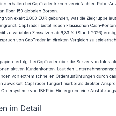
nden erhalten bei CapTrader keinen vereinfachten Robo-Adv
an über 150 globalen Börsen.
ung von exakt 2.000 EUR gebunden, was die Zielgruppe lau
 eingrenzt. CapTrader bietet neben klassischen Cash-Konte
dit zu variablen Zinssätzen ab 6,83 % (Stand: 2026) ermög
nspruch von CapTrader im direkten Vergleich zu spielerisc
piere erfolgt bei CapTrader über die Server von Interact
lionen aktiven Kundenkonten. Laut den Unternehmensanga
-Kunden von extrem schnellen Orderausführungen durch da
 abwickelt. CapTrader fungiert hierbei als direkter Anspr
n Ordersysteme von IBKR im Hintergrund eine Ausführungs
n im Detail