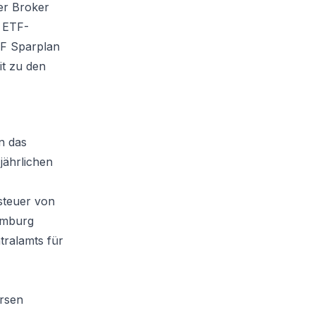
er Broker
r ETF-
F Sparplan
it zu den
n das
jährlichen
gsteuer von
xemburg
tralamts für
örsen