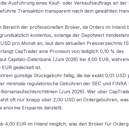
r die Ausführung eines Kauf- oder Verkaufsauftrags an der
geführte Transaktion transparent nach dem gewählten Hand
Bereich der professionellen Broker, da Orders im Inland b
 grundsätzlich kostenlos, solange der Depotwert mindeste
00 USD pro Monat an, laut dem aktuellen Preisverzeichnis (S
langt CapTrader eine Provision von lediglich 0,10 % des
laut Capitalo-Datenbank (Juni 2026) bei 4,00 EUR, währen
EUR gedeckelt ist.
trem günstige Stückgebühr fällig, die bei exakt 0,01 USD 
der minimale regulatorische Gebühren der SEC und FINRA
örsenaufsichtsrichtlinien (Juni 2026). Wer über CapTrad
 zahlt oft nur knapp über 2,00 USD an Ordergebühren, wa
e enorme Ersparnis darstellt.
 ab 4,00 EUR im Inland möglich, was den Broker für Order