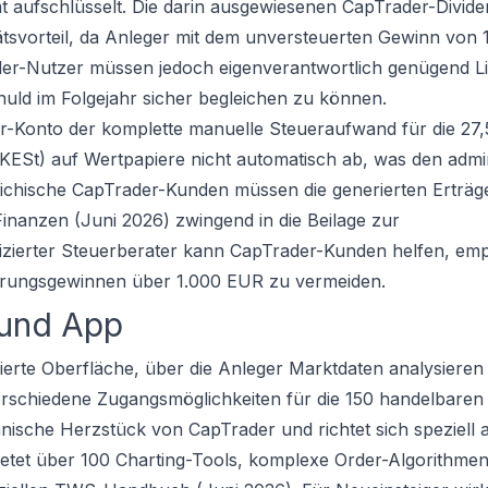
mt aufschlüsselt. Die darin ausgewiesenen CapTrader-Divid
itätsvorteil, da Anleger mit dem unversteuerten Gewinn von
er-Nutzer müssen jedoch eigenverantwortlich genügend Liq
ld im Folgejahr sicher begleichen zu können.
er-Konto der komplette manuelle Steueraufwand für die 27
(KESt) auf Wertpapiere nicht automatisch ab, was den admin
chische CapTrader-Kunden müssen die generierten Erträge
inanzen (Juni 2026) zwingend in die Beilage zur
izierter Steuerberater kann CapTrader-Kunden helfen, emp
hrungsgewinnen über 1.000 EUR zu vermeiden.
 und App
erte Oberfläche, über die Anleger Marktdaten analysieren
 verschiedene Zugangsmöglichkeiten für die 150 handelbaren
hnische Herzstück von CapTrader und richtet sich speziell 
etet über 100 Charting-Tools, komplexe Order-Algorithme