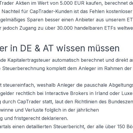
Trader Aktien im Wert von 5.000 EUR kaufen, berechnet d
 Nachteil für CapTrader-Kunden ist das Fehlen kostenlose
egelmäßiges Sparen besser einen Anbieter aus unserem
ET
der jedoch Zugang zu über 30.000 handelbaren ETFs weltwe
er in DE & AT wissen müssen
nde Kapitalertragsteuer automatisch berechnet und direkt a
se Steuerberechnung komplett dem Anleger im Rahmen der 
icht steuereinfach, weshalb Anleger die pauschale Abgeltun
lder rechtlich bei Interactive Brokers in Irland oder Lu
durch CapTrader statt, laut den Richtlinien des Bundeszen
nne und Verluste folglich in der jährlichen
 und fristgerecht deklarieren.
ls einen detaillierten Steuerbericht, der alle über 150 B