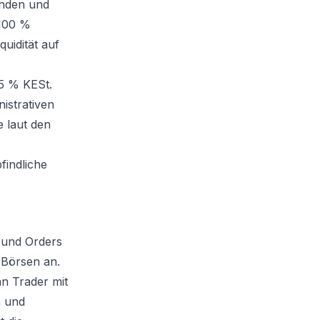
enden und
 100 %
uidität auf
,5 % KESt.
istrativen
 laut den
findliche
 und Orders
 Börsen an.
an Trader mit
n und