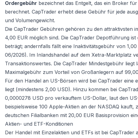
Ordergebühr
bezeichnet das Entgelt, das ein Broker fü
berechnet. CapTrader erhebt diese Gebühr für jede aus
und Volumengewicht.
Die CapTrader Gebühren gehören zu den attraktivsten im 
4,00 EUR möglich sind. Die CapTrader Depotführung ist
beträgt; andernfalls fällt eine Inaktivitätsgebühr von 1,
06/2026). Im Inlandshandel auf dem Xetra-Marktplatz ver
Transaktionswertes. Die CapTrader Mindestgebühr liegt 
Maximalgebühr zum Vorteil von Großanlegern auf 99,00 
Für den Handel an US-Börsen wird bei CapTrader eine ex
liegt (mindestens 2,00 USD). Hinzu kommen bei CapTra
0,0000278 USD pro verkauftem US-Dollar, laut den US-B
beispielsweise 100 Apple-Aktien an der NASDAQ kauft,
deutschen Filialbanken mit 20,00 EUR Basisprovision ein
Aktien- und ETF-Konditionen
Der Handel mit Einzelaktien und ETFs ist bei CapTrader