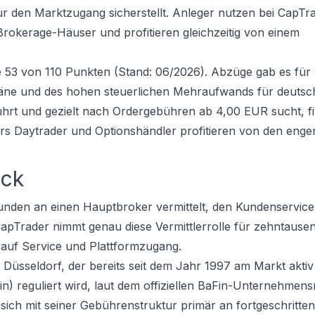
ur den Marktzugang sicherstellt. Anleger nutzen bei CapTra
 Brokerage-Häuser und profitieren gleichzeitig von einem
ide 53 von 110 Punkten (Stand: 06/2026). Abzüge gab es fü
äne und des hohen steuerlichen Mehraufwands für deutsc
hrt und gezielt nach Ordergebühren ab 4,00 EUR sucht, fi
rs Daytrader und Optionshändler profitieren von den eng
ick
nden an einen Hauptbroker vermittelt, den Kundenservic
CapTrader nimmt genau diese Vermittlerrolle für zehntause
 auf Service und Plattformzugang.
in Düsseldorf, der bereits seit dem Jahr 1997 am Markt aktiv
in) reguliert wird, laut dem offiziellen BaFin-Unternehmens
ich mit seiner Gebührenstruktur primär an fortgeschritten