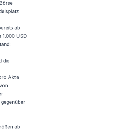
 Börse
elsplatz
ereits ab
ns 1.000 USD
tand:
d die
pro Aktie
 von
er
s gegenüber
größen ab