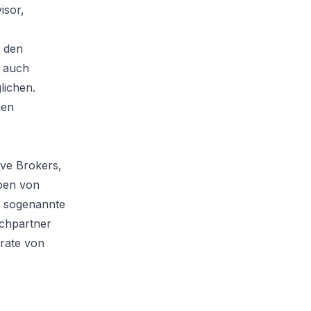
isor,
t den
n auch
lichen.
hen
ive Brokers,
ben von
s sogenannte
echpartner
rate von