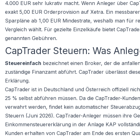
4.000 EUR sehr lukrativ macht. Wenn Anleger über Cap
exakt 5,00 EUR Orderprovision auf Xetra. Ein messbarer
Sparpläne ab 1,00 EUR Mindestrate, weshalb man für r
Vergleich
wählt. Für gezielte Einzelkäufe bietet CapTra
genannten Gebühren.
CapTrader Steuern: Was Anleg
Steuereinfach
bezeichnet einen Broker, der die anfalle
zuständige Finanzamt abführt. CapTrader überlässt die
Erklärung.
CapTrader ist in Deutschland und Österreich offiziell n
25 % selbst abführen müssen. Da die CapTrader-Kundenge
verwahrt werden, findet kein automatischer Steuerabzug 
Steuern (Juni 2026). CapTrader-Anleger müssen ihre Gewi
Einkommensteuererklärung in der Anlage KAP vollständig
Kunden erhalten von CapTrader am Ende des ersten Quarta