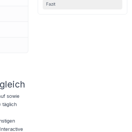
Fazit
gleich
auf sowie
 täglich
nstigen
nteractive