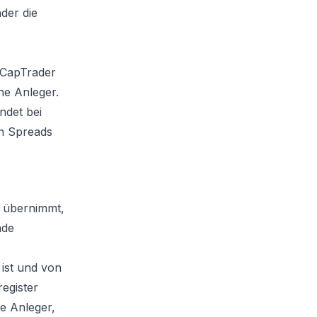
der die
r CapTrader
he Anleger.
ndet bei
en Spreads
e übernimmt,
nde
 ist und von
register
e Anleger,