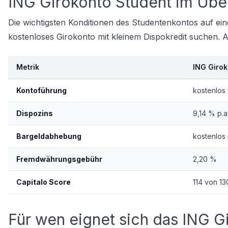
ING Girokonto Student im Übe
Die wichtigsten Konditionen des Studentenkontos auf einen 
kostenloses Girokonto mit kleinem Dispokredit suchen.
Metrik
ING Girok
Kontoführung
kostenlos 
Dispozins
9,14 % p.
Bargeldabhebung
kostenlos 
Fremdwährungsgebühr
2,20 %
Capitalo Score
114 von 13
Für wen eignet sich das ING G