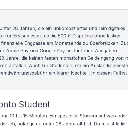
nter 28 Jahren, die ein unkompliziertes und rein digitales
o für Erstsemester, da die 500 € Dispolinie ohne lästige
 finanzielle Engpässe am Monatsende zu überbrücken. Z
e für Apple Pay und Google Pay bei täglichen Ausgaben.
28 Jahre, die keinen festen monatlichen Geldeingang von 
en anfallen. Auch für Studenten, die ein Auslandssemeste
emdwährungsgebühr ein klarer Nachteil. In diesem Fall ist
onto Student
l nur 10 bis 15 Minuten. Ein spezieller Studiennachweis oder
derlich, solange du unter 28 Jahre alt bist. Du musst ledigl