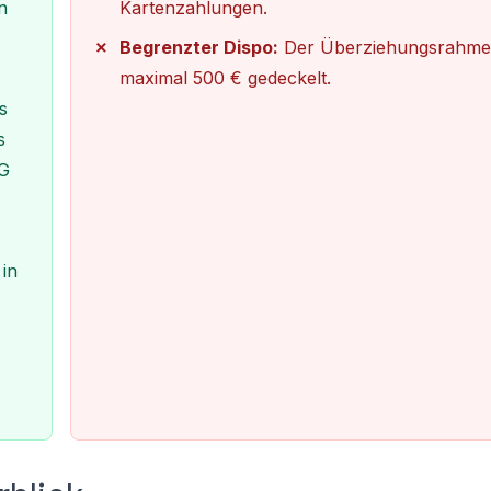
n
Kartenzahlungen.
Begrenzter Dispo:
Der Überziehungsrahmen
maximal 500 € gedeckelt.
s
s
NG
in