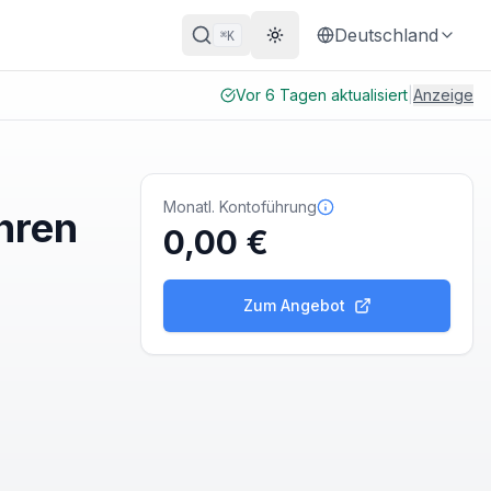
Deutschland
K
⌘
Theme wechseln
Vor 6 Tagen aktualisiert
|
Anzeige
Monatl. Kontoführung
hren
0,00 €
Zum Angebot