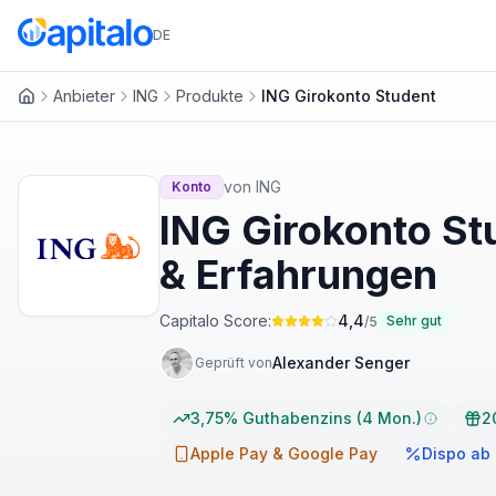
DE
Anbieter
ING
Produkte
ING Girokonto Student
Startseite
von
ING
Konto
ING Girokonto St
& Erfahrungen
Capitalo Score:
4,4
Sehr gut
/5
Alexander Senger
Geprüft von
3,75% Guthabenzins (4 Mon.)
2
Apple Pay & Google Pay
Dispo ab