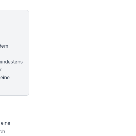
udem
mindestens
r
 eine
 eine
ich