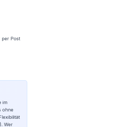
r per Post
e im
s ohne
exibilität
). Wer