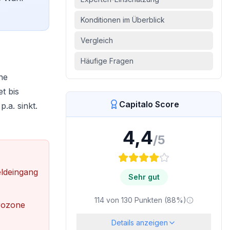
Konditionen im Überblick
Vergleich
Häufige Fragen
ne
t bis
Capitalo Score
.a. sinkt.
4,4
/5
ldeingang
Sehr gut
114
von
130
Punkten (
88
%)
rozone
Details anzeigen