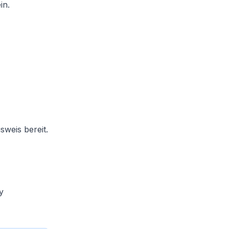
in.
sweis bereit.
y