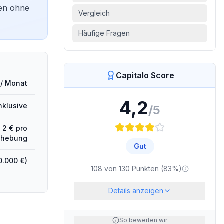
gen ohne
Vergleich
Häufige Fragen
Capitalo Score
 / Monat
4,2
nklusive
/5
 2 € pro
bhebung
Gut
0.000 €)
108
von
130
Punkten (
83
%)
Details anzeigen
So bewerten wir