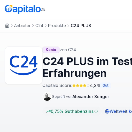
DE
Anbieter
C24
Produkte
C24 PLUS
Startseite
von
C24
Konto
C24 PLUS im Tes
Erfahrungen
Capitalo Score:
4,2
Gut
/5
Alexander Senger
Geprüft von
0,75% Guthabenzins
Weltweit 