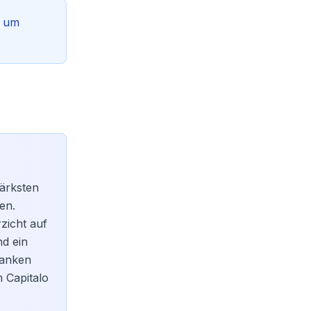
, um
tärksten
en.
zicht auf
d ein
banken
m Capitalo