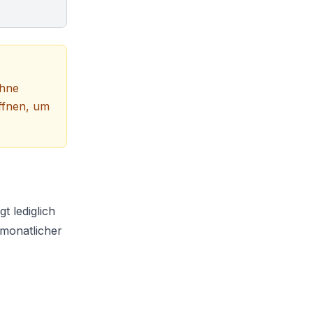
hne
ffnen, um
t lediglich
 monatlicher