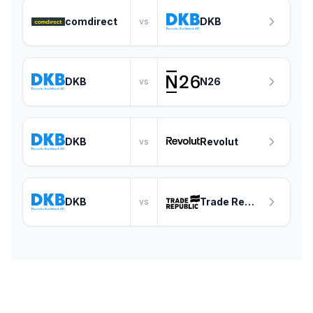
comdirect
DKB
vs
DKB
N26
vs
DKB
Revolut
vs
DKB
Trade Republic
vs