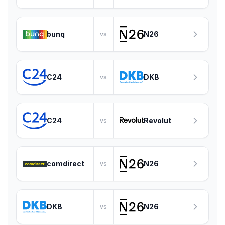
bunq
N26
vs
C24
DKB
vs
C24
Revolut
vs
comdirect
N26
vs
DKB
N26
vs