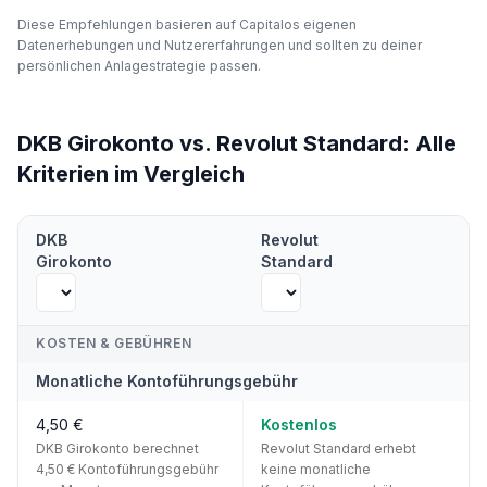
Diese Empfehlungen basieren auf Capitalos eigenen
Datenerhebungen und Nutzererfahrungen und sollten zu deiner
persönlichen Anlagestrategie passen.
DKB Girokonto
vs.
Revolut Standard
:
Alle
Kriterien im Vergleich
Direkter Vergleich:
DKB Girokonto
vs.
Revolut Standard
— Alle Kri
DKB
Revolut
Girokonto
Standard
KOSTEN & GEBÜHREN
Monatliche Kontoführungsgebühr
4,50 €
Kostenlos
DKB Girokonto berechnet
Revolut Standard erhebt
4,50 € Kontoführungsgebühr
keine monatliche