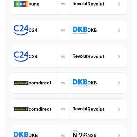
bunq
Revolut
vs
C24
DKB
vs
C24
Revolut
vs
comdirect
DKB
vs
comdirect
Revolut
vs
DKB
N26
vs