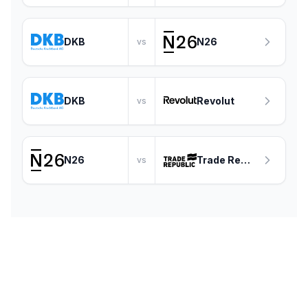
DKB
N26
vs
DKB
Revolut
vs
N26
Trade Republic
vs