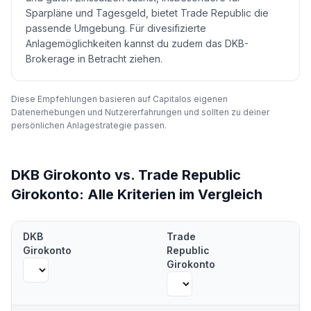
Sparpläne und Tagesgeld, bietet Trade Republic die
passende Umgebung. Für divesifizierte
Anlagemöglichkeiten kannst du zudem das DKB-
Brokerage in Betracht ziehen.
Diese Empfehlungen basieren auf Capitalos eigenen
Datenerhebungen und Nutzererfahrungen und sollten zu deiner
persönlichen Anlagestrategie passen.
DKB Girokonto
vs.
Trade Republic
Girokonto
:
Alle Kriterien im Vergleich
Direkter Vergleich:
DKB Girokonto
vs.
Trade Republic Girokonto
—
DKB
Trade
Girokonto
Republic
Girokonto