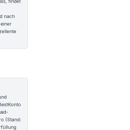
ss, findet
nd nach
einer
zellente
und
BestKonto
aid-
o (Stand:
rfüllung