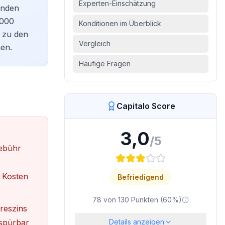
Experten-Einschätzung
unden
.000
Konditionen im Überblick
t zu den
Vergleich
en.
Häufige Fragen
Capitalo Score
3,0
/5
ebühr
 Kosten
Befriedigend
78
von
130
Punkten (
60
%)
reszins
 spürbar
Details anzeigen