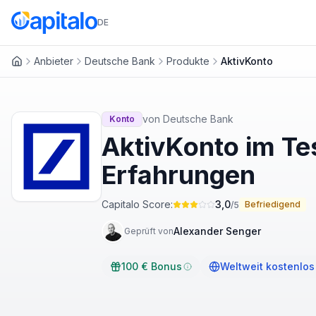
DE
Anbieter
Deutsche Bank
Produkte
AktivKonto
Startseite
von
Deutsche Bank
Konto
AktivKonto im Te
Erfahrungen
Capitalo Score:
3,0
Befriedigend
/5
Alexander Senger
Geprüft von
100 € Bonus
Weltweit kostenlo