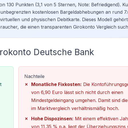
von 130 Punkten (3,1 von 5 Sternen, Note: Befriedigend). K
tz, unbegrenzten kostenlosen Bargeldabhebungen an rund 7
irtuellen und physischen Debitkarte. Dieses Modell gehör
rbraucher, die einen transparenten
Girokonto Vergleich
such
Girokonto Deutsche Bank
Nachteile
t
Monatliche Fixkosten:
Die Kontoführungsg
von 6,90 Euro lässt sich nicht durch einen
Mindestgeldeingang umgehen. Damit sind die
im Marktvergleich verhältnismäßig hoch.
Hohe Dispozinsen:
Mit einem effektiven Jah
von 11,35 % p.a. liegt der Überziehungszins