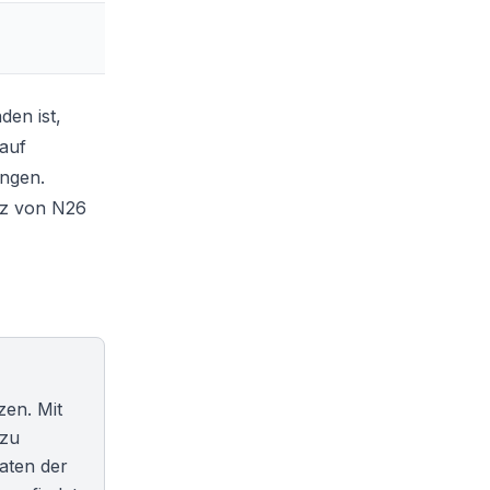
nden ist,
auf
ungen.
tz von N26
zen. Mit
 zu
aten der