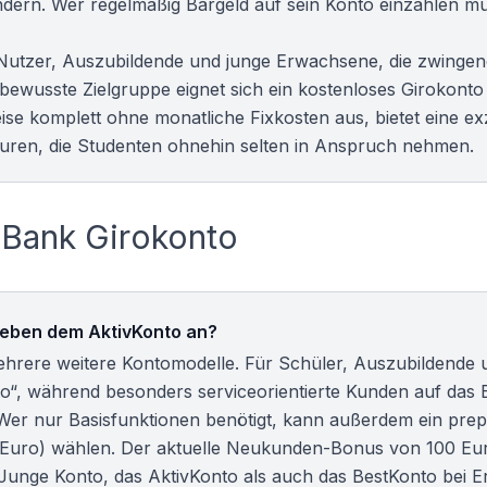
ndern. Wer regelmäßig Bargeld auf sein Konto einzahlen mu
ale Nutzer, Auszubildende und junge Erwachsene, die zwinge
sbewusste Zielgruppe eignet sich ein
kostenloses Girokonto
se komplett ohne monatliche Fixkosten aus, bietet eine ex
turen, die
Studenten
ohnehin selten in Anspruch nehmen.
Bank Girokonto
neben dem AktivKonto an?
hrere weitere Kontomodelle. Für Schüler, Auszubildende 
to“, während besonders serviceorientierte Kunden auf das
Wer nur Basisfunktionen benötigt, kann außerdem ein prep
0 Euro) wählen. Der aktuelle Neukunden-Bonus von 100 Eur
as Junge Konto, das AktivKonto als auch das BestKonto bei E