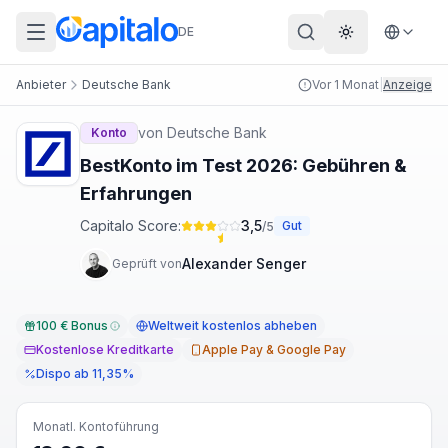
DE
Theme wechs
Anbieter
Deutsche Bank
Vor 1 Monat
|
Anzeige
von
Deutsche Bank
Konto
BestKonto im Test 2026: Gebühren &
Erfahrungen
Capitalo Score:
3,5
Gut
/5
Alexander Senger
Geprüft von
100 € Bonus
Weltweit kostenlos abheben
Kostenlose Kreditkarte
Apple Pay & Google Pay
Dispo ab 11,35%
Monatl. Kontoführung