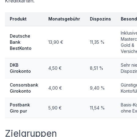
Kreditkarten.
Produkt
Monatsgebühr
Dispozins
Besond
Inklusiv
Deutsche
Masterc
Bank
13,90 €
11,35 %
Gold &
BestKonto
Versich
DKB
Sehr ni
4,50 €
8,51 %
Girokonto
Dispozi
Consorsbank
Günstig
4,00 €
9,40 %
Girokonto
Kontofü
Postbank
Basis-K
5,90 €
11,54 %
Giro pur
ohne Ex
Zielgruppen