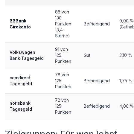
88 von
130
BBBank
0,00 %
Punkten
Befriedigend
Girokonto
(Gutha
(3,4
Sterne)
91 von
Volkswagen
125
Gut
3,10 %
Bank Tagesgeld
Punkten
78 von
comdirect
125
Befriedigend
1,75 %
Tagesgeld
Punkten
72 von
norisbank
125
Befriedigend
4,00 %
Tagesgeld
Punkten