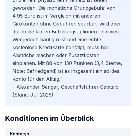
und einem physischen Filialnetz ist selten
geworden. Die monatliche Grundgebühr von
4,95 Euro ist im Vergleich mit anderen
Girokonten ohne Gebühren
spürbar, wird aber
durch die klaren Befreiungsoptionen relativiert.
Wer jedoch häufig reist und eine echte
kostenlose Kreditkarte
benötigt, muss hier
Abstriche machen oder Zusatzkosten
einplanen. Mit 88 von 130 Punkten (3,4 Sterne,
Note: Befriedigend) ist es insgesamt ein solides
Konto für den Alltag.“
– Alexander Senger, Geschäftsführer Capitalo
(Stand: Juli 2026)
Konditionen im Überblick
Kondition
Details
Kontotyp