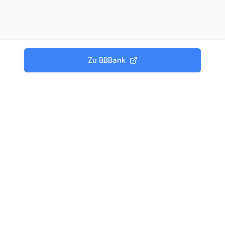
Zu
BBBank
Produkte
Tagesgeld Vergleich