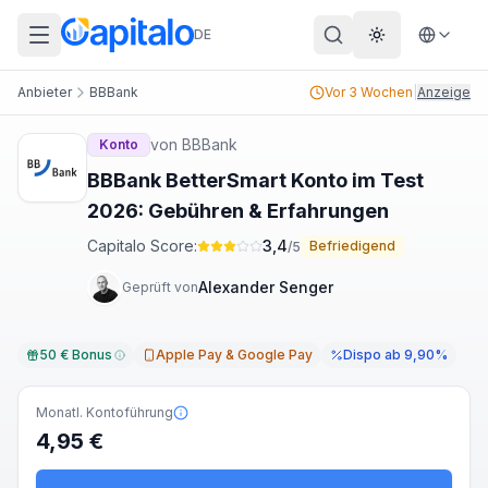
DE
Theme wechs
Anbieter
BBBank
Vor 3 Wochen
|
Anzeige
von
BBBank
Konto
BBBank BetterSmart Konto im Test
2026: Gebühren & Erfahrungen
Capitalo Score:
3,4
Befriedigend
/5
Alexander Senger
Geprüft von
50 € Bonus
Apple Pay & Google Pay
Dispo ab 9,90%
Monatl. Kontoführung
4,95 €