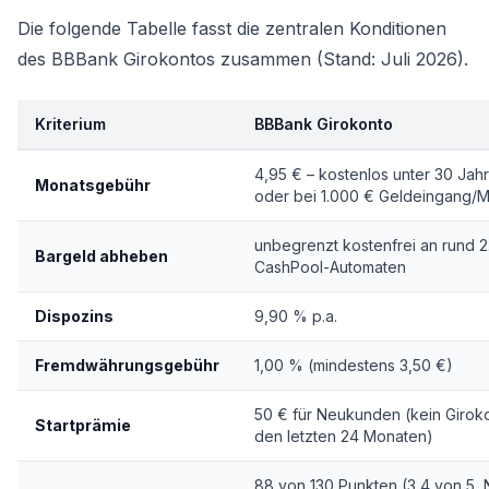
Die folgende Tabelle fasst die zentralen Konditionen
des BBBank Girokontos zusammen (Stand: Juli 2026).
Kriterium
BBBank Girokonto
4,95 € – kostenlos unter 30 Jah
Monatsgebühr
oder bei 1.000 € Geldeingang/
unbegrenzt kostenfrei an rund 
Bargeld abheben
CashPool-Automaten
Dispozins
9,90 % p.a.
Fremdwährungsgebühr
1,00 % (mindestens 3,50 €)
50 € für Neukunden (kein Giroko
Startprämie
den letzten 24 Monaten)
88 von 130 Punkten (3,4 von 5, 