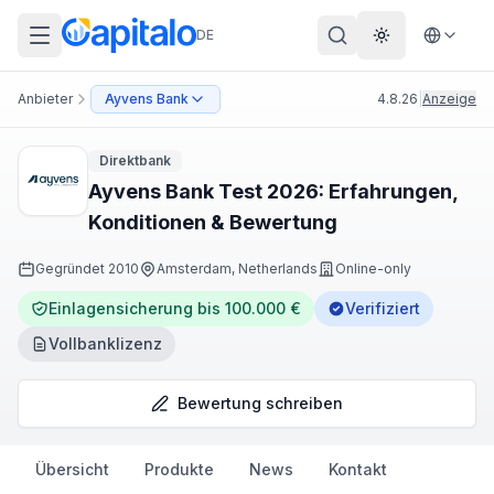
DE
Theme wechs
Anbieter
Ayvens Bank
4.8.26
|
Anzeige
Direktbank
Ayvens Bank Test 2026: Erfahrungen,
Konditionen & Bewertung
Gegründet
2010
Amsterdam, Netherlands
Online-only
Einlagensicherung bis 100.000 €
Verifiziert
Vollbanklizenz
Bewertung schreiben
Übersicht
Produkte
News
Kontakt