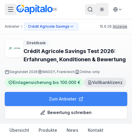
DE
Theme wechs
Anbieter
Crédit Agricole Savings
15.6.26
|
Anzeige
Direktbank
Crédit Agricole Savings Test 2026:
Erfahrungen, Konditionen & Bewertung
Gegründet
2026
MASSY, Frankreich
Online-only
Einlagensicherung bis 100.000 €
Vollbanklizenz
Zum Anbieter
Bewertung schreiben
Übersicht
Produkte
News
Kontakt