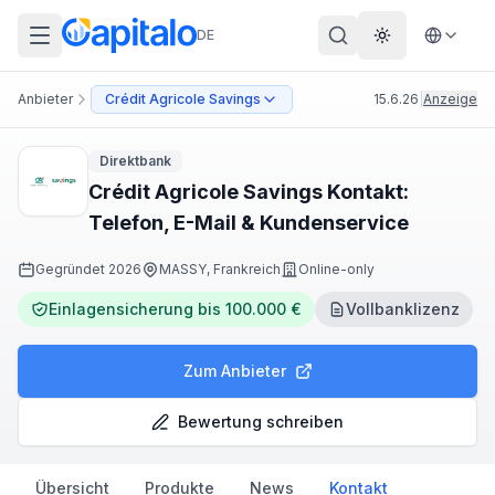
DE
Theme wechs
Anbieter
Crédit Agricole Savings
15.6.26
|
Anzeige
Direktbank
Crédit Agricole Savings Kontakt:
Telefon, E-Mail & Kundenservice
Gegründet
2026
MASSY, Frankreich
Online-only
Einlagensicherung bis 100.000 €
Vollbanklizenz
Zum Anbieter
Bewertung schreiben
Übersicht
Produkte
News
Kontakt