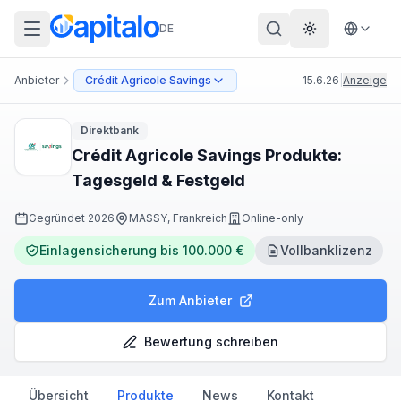
DE
Theme wechs
Anbieter
Crédit Agricole Savings
15.6.26
|
Anzeige
Direktbank
Crédit Agricole Savings Produkte:
Tagesgeld & Festgeld
Gegründet
2026
MASSY, Frankreich
Online-only
Einlagensicherung bis 100.000 €
Vollbanklizenz
Zum Anbieter
Bewertung schreiben
Übersicht
Produkte
News
Kontakt