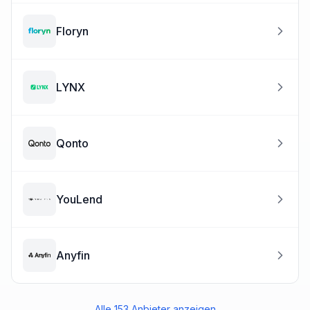
Floryn
LYNX
Qonto
YouLend
Anyfin
Alle
153
Anbieter anzeigen