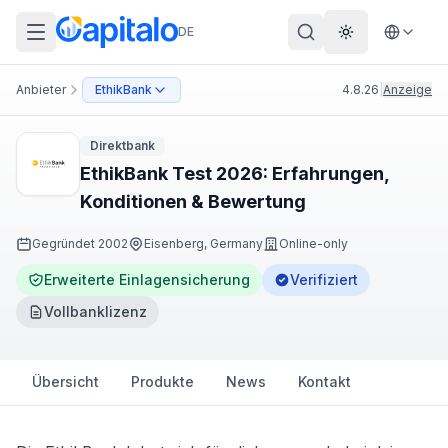
DE
Theme wechs
Anbieter
EthikBank
4.8.26
|
Anzeige
Direktbank
EthikBank Test 2026: Erfahrungen,
Konditionen & Bewertung
Gegründet
2002
Eisenberg, Germany
Online-only
Erweiterte Einlagensicherung
Verifiziert
Vollbanklizenz
Übersicht
Produkte
News
Kontakt